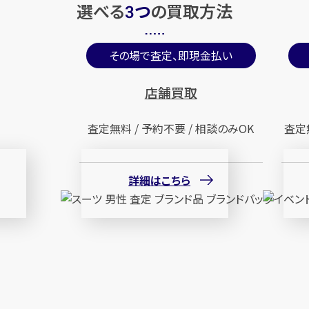
選べる
つ
の
買取方法
3
その場で査定、即現金払い
店舗買取
査定無料 / 予約不要 / 相談のみOK
査定
詳細はこちら