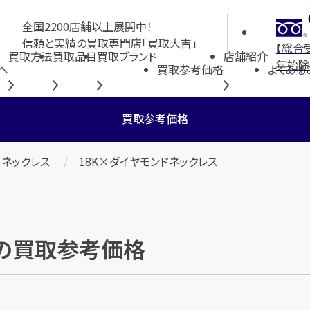
全国2200店舗以上展開中！
信頼と実績の買取専門店「買取大吉」
【総合
買取方法
買取品目
買取ブランド
店舗紹介
年始除
へ
買取参考価格
よくある
買取参考価格
 ネックレス
18K×ダイヤモンドネックレス
」の買取参考価格