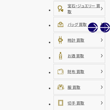
宝石・ジュエリー 買
取
バッグ 買取
時計 買取
お酒 買取
財布 買取
服 買取
切手 買取