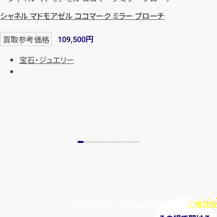
シャネル マドモアゼル ココマーク ミラー ブローチ
円
買取参考価格
109,500
宝石・ジュエリー
お電話でもメールでも、24時間毎日
ご相談受