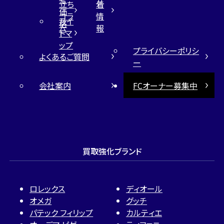
立ち
着
価
コラ
情
サイ
格
ム
報
トマ
ップ
プライバシーポリシ
よくあるご質問
ー
会社案内
FCオーナー募集中
買取強化ブランド
ロレックス
ディオール
オメガ
グッチ
パテック フィリップ
カルティエ