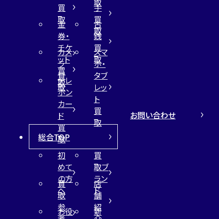
取
買
手
取
買
金
古
取
券・
銭
チケ
買
カメ
スマ
ット
取
ラ
ホ・
買
買
タブ
テレ
取
取
レッ
ホン
ト
カー
買
お問い合わせ
ド
取
買
総合TOP
取
初
買
めて
取ブ
の方
ラン
買
店
へ
ド
取
舗
参
紹
お役
新
考
介