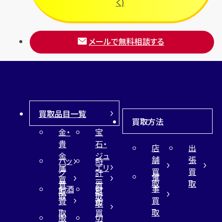
く)
メールで無料相談する
買取品目一覧
買取方法
金・
宝
貴
石・
店
出
金
ジュ
舗
張
バッ
時
属
エリ
買
買
グ
計
催
買
ー
取
取
買
買
事
お酒
財
取
買
取
取
買
買
布
取
取
取
買
服
切