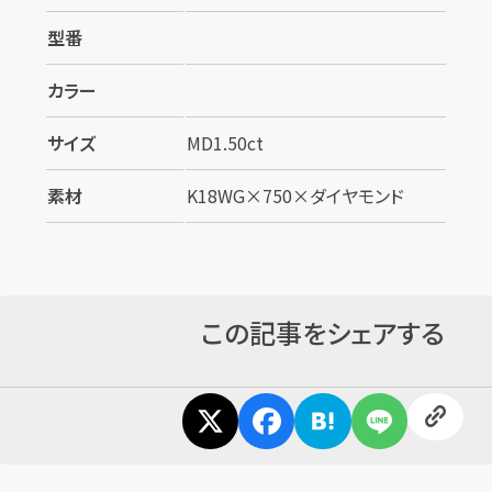
型番
カラー
サイズ
MD1.50ct
カンタン
無料
素材
K18WG×750×ダイヤモンド
この記事をシェアする
1
最短
分！
今すぐ査定金額をお伝えいたします
まずは
お電話
で
無料査定
【総合受付】24時間・年中無休(年末年始除く)