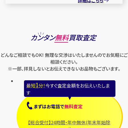
詳細はこちら
カンタン
無料
買取査定
どんなご相談でもOK! 無理な交渉はいたしませんのでお気軽にご
相談ください。
※一部、拝見しないとお伝えできないお品物もございます。
1
最短
分！
今すぐ査定金額をお伝えいたしま
す
まずは
お電話
で
無料査定
【総合受付】24時間・年中無休(年末年始除