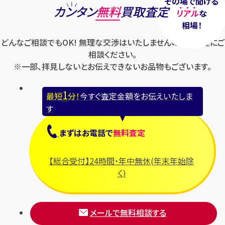
その場で聞ける
カンタン
無料
買取査定
リアル
な
相場！
どんなご相談でもOK! 無理な交渉はいたしませんのでお気軽にご
相談ください。
※一部、拝見しないとお伝えできないお品物もございます。
1
最短
分！
今すぐ査定金額をお伝えいたしま
す
まずは
お電話
で
無料査定
【総合受付】24時間・年中無休(年末年始除
く)
メールで無料相談する