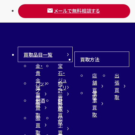
メールで無料相談する
買取品目一覧
買取方法
金・
宝
貴
石・
店
出
金
ジュ
舗
張
バッ
時
属
エリ
買
買
グ
計
催
買
ー
取
取
買
買
事
お酒
財
取
買
取
取
買
買
布
取
取
取
買
服
切
取
買
手
取
買