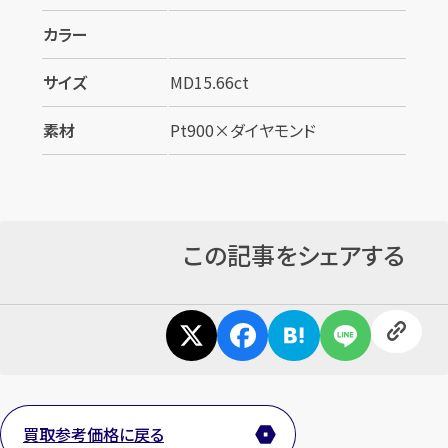
カラー
サイズ
MD15.66ct
素材
Pt900×ダイヤモンド
カンタン
無料
この記事をシェアする
1
最短
分！
今すぐ査定金額をお伝えいたします
まずは
お電話
で
無料査定
買取参考価格に戻る
【総合受付】24時間・年中無休(年末年始除く)