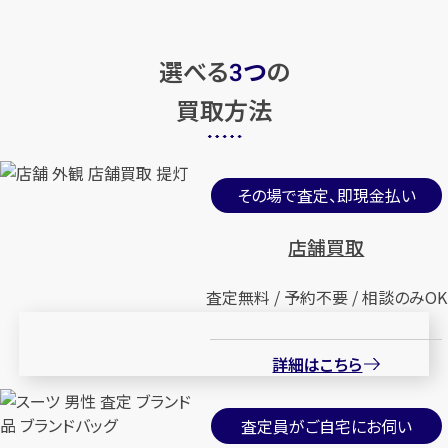
選べる
つ
の
3
買取方法
その場で査定、即現金払い
店舗買取
査定無料 / 予約不要 / 相談のみOK
詳細はこちら
査定員がご自宅にお伺い