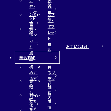
金
古
取
券・
銭
チケ
買
カメ
スマ
ット
取
ラ
ホ・
買
買
タブ
テレ
取
取
レッ
ホン
ト
カー
買
お問い合わせ
ド
取
買
総合TOP
取
初
買
めて
取ブ
の方
ラン
買
店
へ
ド
取
舗
参
紹
お役
新
考
介
立ち
着
価
コラ
情
サイ
格