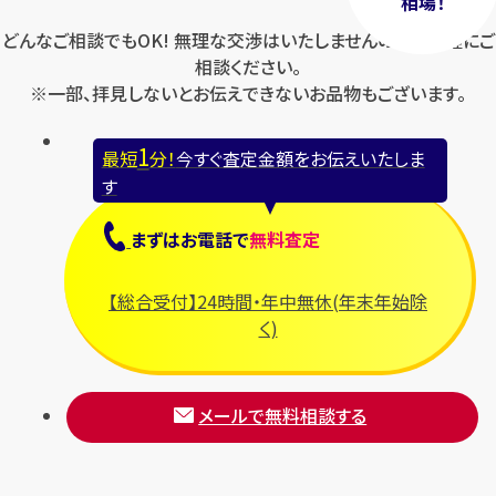
相場！
どんなご相談でもOK! 無理な交渉はいたしませんのでお気軽にご
相談ください。
※一部、拝見しないとお伝えできないお品物もございます。
1
最短
分！
今すぐ査定金額をお伝えいたしま
す
まずは
お電話
で
無料査定
【総合受付】24時間・年中無休(年末年始除
く)
メールで無料相談する