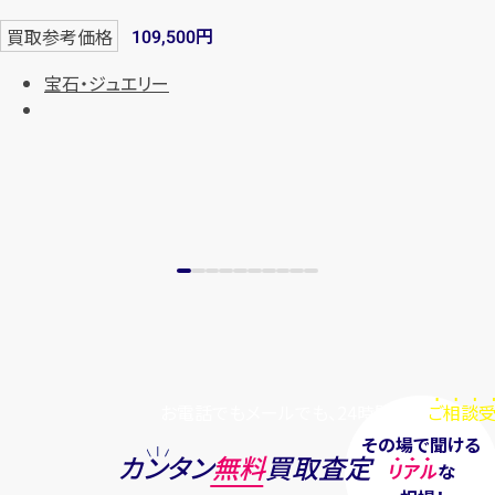
円
買取参考価格
109,500
宝石・ジュエリー
お電話でもメールでも、24時間毎日
ご相談受
その場で聞ける
カンタン
無料
買取査定
リアル
な