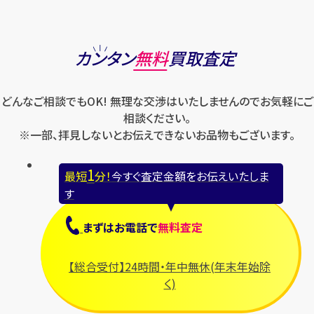
カンタン
無料
買取査定
どんなご相談でもOK! 無理な交渉はいたしませんのでお気軽にご
相談ください。
※一部、拝見しないとお伝えできないお品物もございます。
1
最短
分！
今すぐ査定金額をお伝えいたしま
す
まずは
お電話
で
無料査定
【総合受付】24時間・年中無休(年末年始除
く)