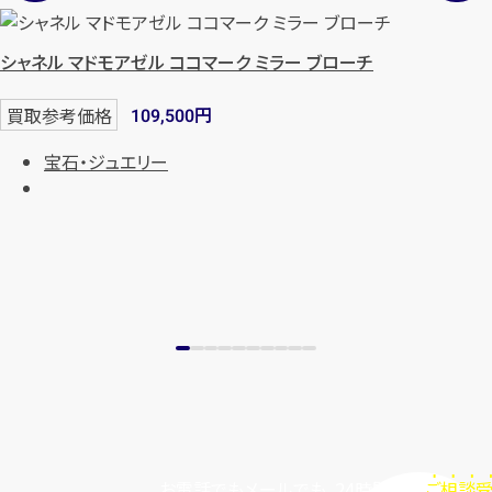
シャネル マドモアゼル ココマーク ミラー ブローチ
円
買取参考価格
109,500
宝石・ジュエリー
お電話でもメールでも、24時間毎日
ご相談受