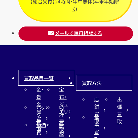
【総合受付】24時間・年中無休(年末年始除
く)
メールで無料相談する
買取品目一覧
買取方法
金・
宝
貴
石・
店
出
金
ジュ
舗
張
バッ
時
属
エリ
買
買
グ
計
催
買
ー
取
取
買
買
事
お酒
財
取
買
取
取
買
買
布
取