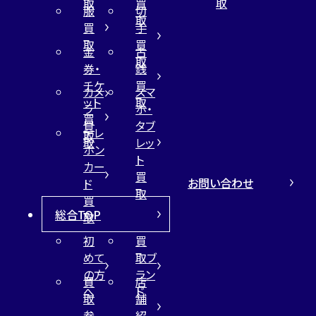
取
取
買
服
切
取
買
手
取
買
金
古
取
券・
銭
チケ
買
カメ
スマ
ット
取
ラ
ホ・
買
買
タブ
テレ
取
取
レッ
ホン
ト
カー
買
お問い合わせ
ド
取
買
総合TOP
取
初
買
めて
取ブ
の方
ラン
買
店
へ
ド
取
舗
参
紹