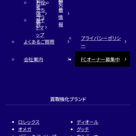
お役
新
考
介
立ち
着
価
コラ
情
サイ
格
ム
報
トマ
ップ
プライバシーポリシ
よくあるご質問
ー
会社案内
FCオーナー募集中
買取強化ブランド
ロレックス
ディオール
オメガ
グッチ