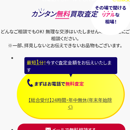
その場で聞ける
カンタン
無料
買取査定
リアル
な
相場！
どんなご相談でもOK! 無理な交渉はいたしませんのでお気軽にご
相談ください。
※一部、拝見しないとお伝えできないお品物もございます。
1
最短
分！
今すぐ査定金額をお伝えいたしま
す
まずは
お電話
で
無料査定
【総合受付】24時間・年中無休(年末年始除
く)
メールで無料相談する