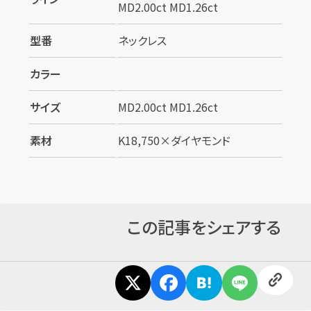
MD2.00ct MD1.26ct
型番
ネックレス
カラー
サイズ
MD2.00ct MD1.26ct
カンタン
無料
素材
K18,750×ダイヤモンド
この記事をシェアする
1
最短
分！
今すぐ査定金額をお伝えいたします
まずは
お電話
で
無料査定
【総合受付】24時間・年中無休(年末年始除く)