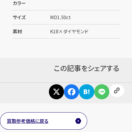
カラー
サイズ
MD1.50ct
素材
K18×ダイヤモンド
カンタン
無料
この記事をシェアする
1
最短
分！
今すぐ査定金額をお伝えいたします
まずは
お電話
で
無料査定
買取参考価格に戻る
【総合受付】24時間・年中無休(年末年始除く)