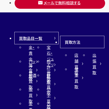
メールで無料相談する
買取品目一覧
買取方法
金・
宝
貴
石・
店
出
金
ジュ
舗
張
バッ
時
属
エリ
買
買
グ
計
催
買
ー
取
取
買
買
事
お酒
財
取
買
取
取
買
買
布
取
取
取
買
服
切
取
買
手
取
買
金
古
取