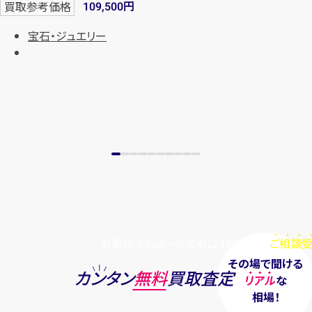
円
買取参考価格
109,500
宝石・ジュエリー
お電話でもメールでも、24時間毎日
ご相談受
その場で聞ける
カンタン
無料
買取査定
リアル
な
相場！