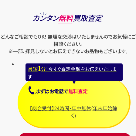
カンタン
無料
買取査定
どんなご相談でもOK! 無理な交渉はいたしませんのでお気軽にご
相談ください。
※一部、拝見しないとお伝えできないお品物もございます。
1
最短
分！
今すぐ査定金額をお伝えいたしま
す
まずは
お電話
で
無料査定
【総合受付】24時間・年中無休(年末年始除
く)