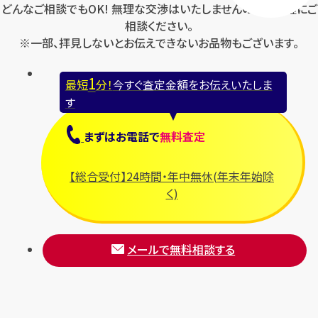
どんなご相談でもOK! 無理な交渉はいたしませんのでお気軽にご
相談ください。
※一部、拝見しないとお伝えできないお品物もございます。
1
最短
分！
今すぐ査定金額をお伝えいたしま
す
まずは
お電話
で
無料査定
【総合受付】24時間・年中無休(年末年始除
く)
メールで無料相談する