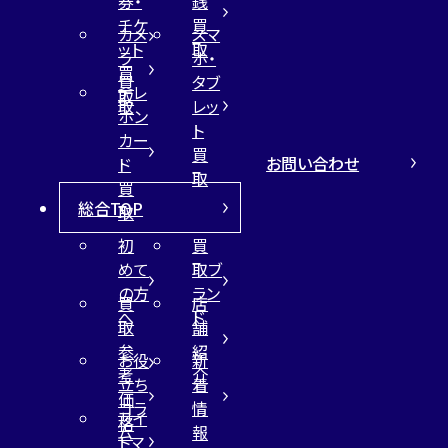
券・
銭
チケ
買
カメ
スマ
ット
取
ラ
ホ・
買
買
タブ
テレ
取
取
レッ
ホン
ト
カー
買
お問い合わせ
ド
取
買
総合TOP
取
初
買
めて
取ブ
の方
ラン
買
店
へ
ド
取
舗
参
紹
お役
新
考
介
立ち
着
価
コラ
情
サイ
格
ム
報
トマ