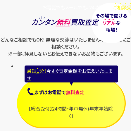
お電話でもメールでも、24時間毎日
ご相談受
その場で聞ける
カンタン
無料
買取査定
リアル
な
相場！
どんなご相談でもOK! 無理な交渉はいたしませんのでお気軽にご
相談ください。
※一部、拝見しないとお伝えできないお品物もございます。
1
最短
分！
今すぐ査定金額をお伝えいたしま
す
まずは
お電話
で
無料査定
【総合受付】24時間・年中無休(年末年始除
く)