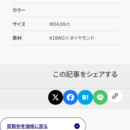
カラー
サイズ
MD4.00ct
素材
K18WG×ダイヤモンド
カンタン
無料
この記事をシェアする
1
最短
分！
今すぐ査定金額をお伝えいたします
まずは
お電話
で
無料査定
買取参考価格に戻る
【総合受付】24時間・年中無休(年末年始除く)