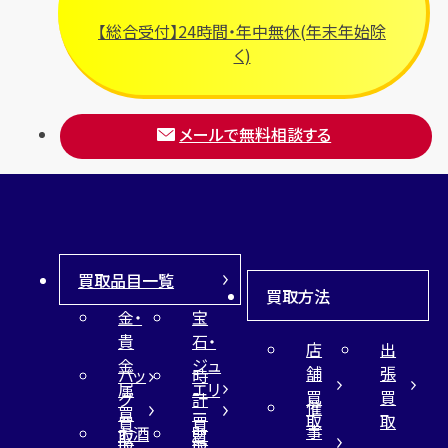
【総合受付】24時間・年中無休(年末年始除
く)
メールで無料相談する
買取品目一覧
買取方法
金・
宝
貴
石・
店
出
金
ジュ
舗
張
バッ
時
属
エリ
買
買
グ
計
催
買
ー
取
取
買
買
事
お酒
財
取
買
取
取