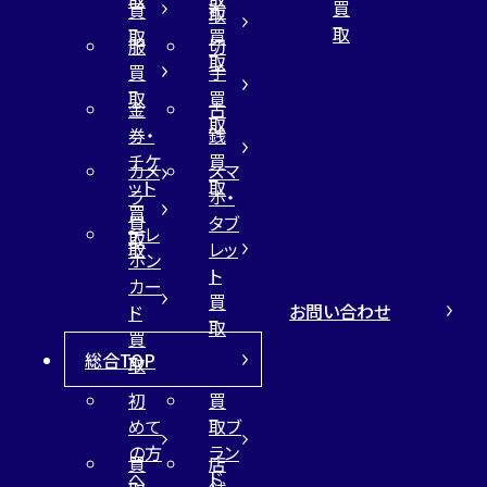
買
買
布
取
取
取
買
服
切
取
買
手
取
買
金
古
取
券・
銭
チケ
買
カメ
スマ
ット
取
ラ
ホ・
買
買
タブ
テレ
取
取
レッ
ホン
ト
カー
買
お問い合わせ
ド
取
買
総合TOP
取
初
買
めて
取ブ
の方
ラン
買
店
へ
ド