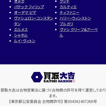
オメガ
グッチ
パテック フィリップ
カルティエ
オーデマ ピゲ
ティファニー
ヴァシュロン・コンスタン
ハリー・ウィンストン
タン
ブルガリ
エルメス
ヴァン クリーフ＆アーペ
シャネル
ル
ルイ・ヴィトン
買取大吉は古物営業法に基づく古物商の許可を得て運営しており
ます。
【東京都公安委員会 古物商許可】 第304361407260号