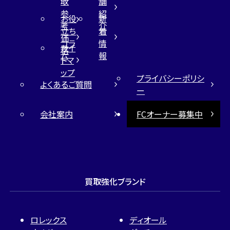
取
舗
参
紹
お役
新
考
介
立ち
着
価
コラ
情
サイ
格
ム
報
トマ
ップ
プライバシーポリシ
よくあるご質問
ー
会社案内
FCオーナー募集中
買取強化ブランド
ロレックス
ディオール