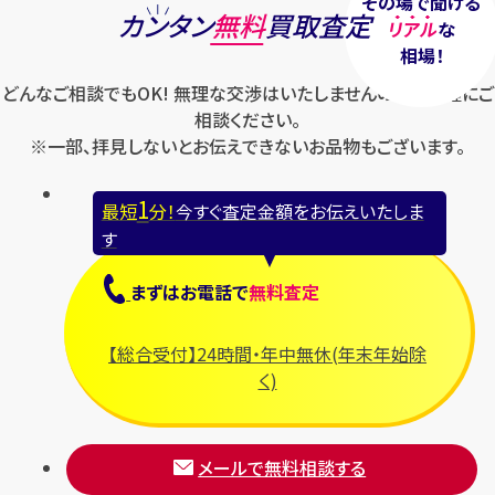
その場で聞ける
カンタン
無料
買取査定
リアル
な
相場！
どんなご相談でもOK! 無理な交渉はいたしませんのでお気軽にご
相談ください。
※一部、拝見しないとお伝えできないお品物もございます。
1
最短
分！
今すぐ査定金額をお伝えいたしま
す
まずは
お電話
で
無料査定
【総合受付】24時間・年中無休(年末年始除
く)
メールで無料相談する