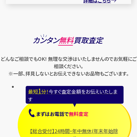
詳細はこちら
カンタン
無料
買取査定
どんなご相談でもOK! 無理な交渉はいたしませんのでお気軽にご
相談ください。
※一部、拝見しないとお伝えできないお品物もございます。
1
最短
分！
今すぐ査定金額をお伝えいたしま
す
まずは
お電話
で
無料査定
【総合受付】24時間・年中無休(年末年始除