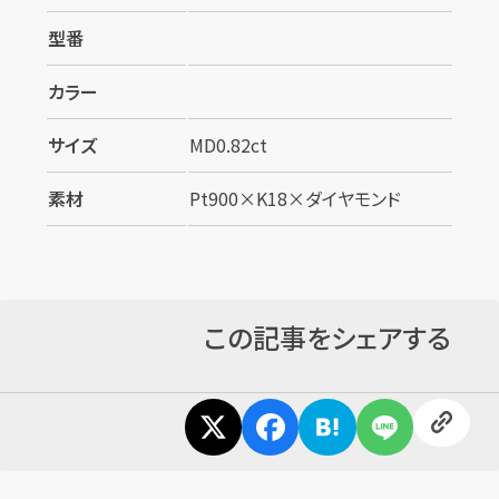
型番
カラー
サイズ
MD0.82ct
カンタン
無料
素材
Pt900×K18×ダイヤモンド
この記事をシェアする
1
最短
分！
今すぐ査定金額をお伝えいたします
まずは
お電話
で
無料査定
【総合受付】24時間・年中無休(年末年始除く)