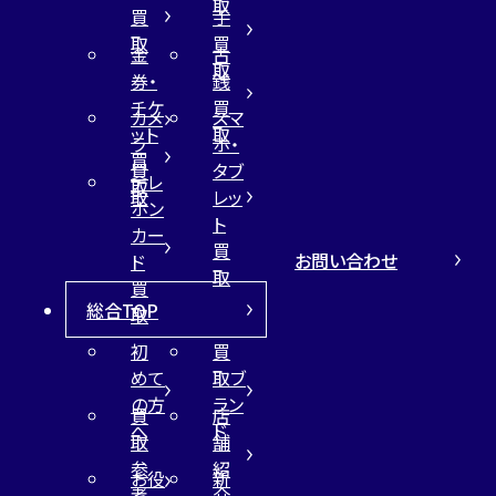
取
買
手
取
買
金
古
取
券・
銭
チケ
買
カメ
スマ
ット
取
ラ
ホ・
買
買
タブ
テレ
取
取
レッ
ホン
ト
カー
買
お問い合わせ
ド
取
買
総合TOP
取
初
買
めて
取ブ
の方
ラン
買
店
へ
ド
取
舗
参
紹
お役
新
考
介