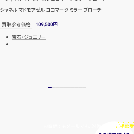
シャネル マドモアゼル ココマーク ミラー ブローチ
円
買取参考価格
109,500
宝石・ジュエリー
お電話でもメールでも、24時間毎日
ご相談受