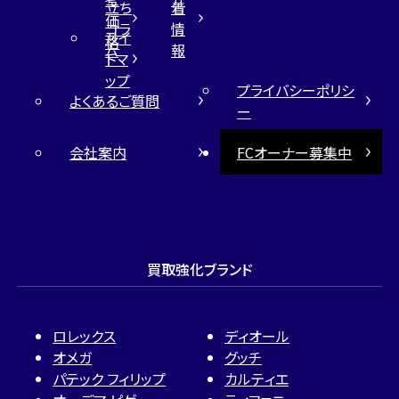
立ち
着
価
コラ
情
サイ
格
ム
報
トマ
ップ
プライバシーポリシ
よくあるご質問
ー
会社案内
FCオーナー募集中
買取強化ブランド
ロレックス
ディオール
オメガ
グッチ
パテック フィリップ
カルティエ