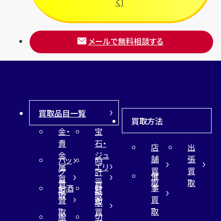
く)
メールで無料相談する
買取品目一覧
買取方法
金・
宝
貴
石・
店
出
金
ジュ
舗
張
バッ
時
属
エリ
買
買
グ
計
催
買
ー
取
取
買
買
事
お酒
財
取
買
取
取
買
買
布
取
取
取
買
服
切