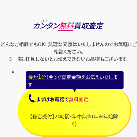
カンタン
無料
買取査定
どんなご相談でもOK! 無理な交渉はいたしませんのでお気軽にご
相談ください。
※一部、拝見しないとお伝えできないお品物もございます。
1
最短
分！
今すぐ査定金額をお伝えいたしま
す
まずは
お電話
で
無料査定
【総合受付】24時間・年中無休(年末年始除
く)