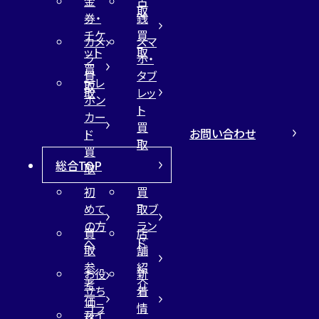
金
古
取
券・
銭
チケ
買
カメ
スマ
ット
取
ラ
ホ・
買
買
タブ
テレ
取
取
レッ
ホン
ト
カー
買
お問い合わせ
ド
取
買
総合TOP
取
初
買
めて
取ブ
の方
ラン
買
店
へ
ド
取
舗
参
紹
お役
新
考
介
立ち
着
価
コラ
情
サイ
格