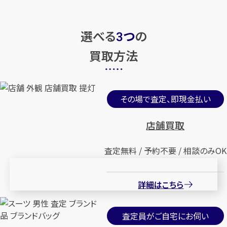
選べる
つ
の
3
買取方法
その場で査定、即現金払い
店舗買取
査定無料 / 予約不要 / 相談のみOK
詳細はこちら
査定員がご自宅にお伺い