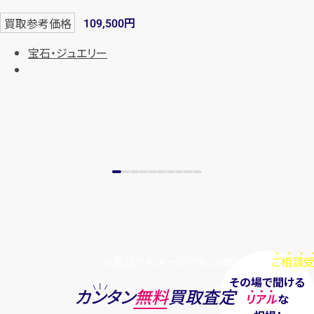
円
買取参考価格
109,500
宝石・ジュエリー
お電話でもメールでも、24時間毎日
ご相談受
その場で聞ける
カンタン
無料
買取査定
リアル
な