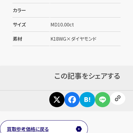
カラー
サイズ
MD10.00ct
素材
K18WG×ダイヤモンド
カンタン
無料
この記事をシェアする
1
最短
分！
今すぐ査定金額をお伝えいたします
まずは
お電話
で
無料査定
買取参考価格に戻る
【総合受付】24時間・年中無休(年末年始除く)