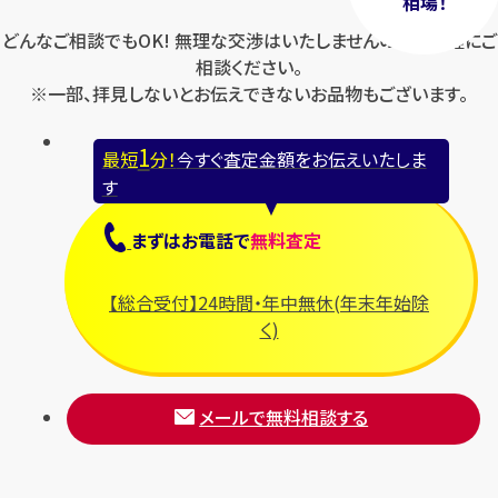
相場！
どんなご相談でもOK! 無理な交渉はいたしませんのでお気軽にご
相談ください。
※一部、拝見しないとお伝えできないお品物もございます。
1
最短
分！
今すぐ査定金額をお伝えいたしま
す
まずは
お電話
で
無料査定
【総合受付】24時間・年中無休(年末年始除
く)
メールで無料相談する