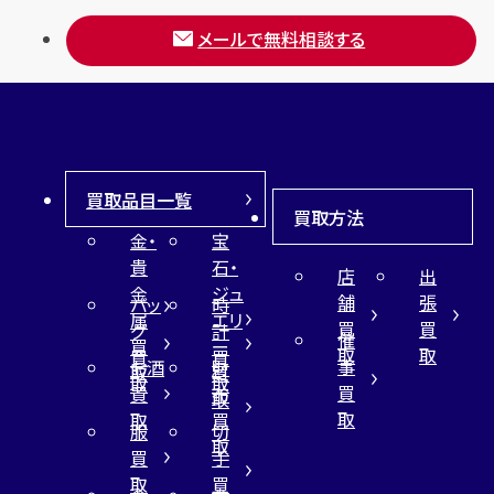
メールで無料相談する
買取品目一覧
買取方法
金・
宝
貴
石・
店
出
金
ジュ
舗
張
バッ
時
属
エリ
買
買
グ
計
催
買
ー
取
取
買
買
事
お酒
財
取
買
取
取
買
買
布
取
取
取
買
服
切
取
買
手
取
買