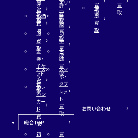
属
エリ
買
買
グ
計
催
買
ー
取
取
買
買
事
お酒
財
取
買
取
取
買
買
布
取
取
取
買
服
切
取
買
手
取
買
金
古
取
券・
銭
チケ
買
カメ
スマ
ット
取
ラ
ホ・
買
買
タブ
テレ
取
取
レッ
ホン
ト
カー
買
お問い合わせ
ド
取
買
総合TOP
取
初
買