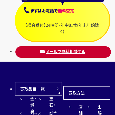
まずは
お電話
で
無料査定
【総合受付】24時間・年中無休(年末年始除
く)
メールで無料相談する
買取品目一覧
買取方法
金・
宝
貴
石・
店
出
金
ジュ
舗
張
バッ
時