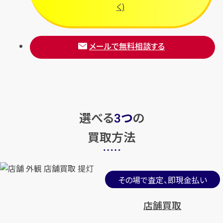
く)
メールで無料相談する
選べる
つ
の
3
買取方法
その場で査定、即現金払い
店舗買取