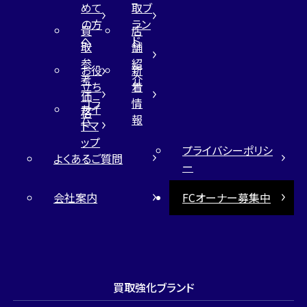
めて
取ブ
の方
ラン
買
店
へ
ド
取
舗
参
紹
お役
新
考
介
立ち
着
価
コラ
情
サイ
格
ム
報
トマ
ップ
プライバシーポリシ
よくあるご質問
ー
会社案内
FCオーナー募集中
買取強化ブランド