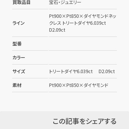
買取品目
宝石・ジュエリー
Pt900×Pt850×ダイヤモンドネッ
ライン
クレス トリートダイヤ6.039ct
D2.09ct
型番
カンタン
無料
カラー
サイズ
トリートダイヤ6.039ct D2.09ct
素材
Pt900×Pt850×ダイヤモンド
1
最短
分！
今すぐ査定金額をお伝えいたします
まずは
お電話
で
無料査定
この記事をシェアする
【総合受付】24時間・年中無休(年末年始除く)