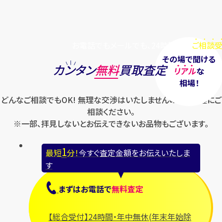
お電話でもメールでも、24時間毎日
ご相談受
その場で聞ける
カンタン
無料
買取査定
リアル
な
相場！
どんなご相談でもOK! 無理な交渉はいたしませんのでお気軽にご
相談ください。
※一部、拝見しないとお伝えできないお品物もございます。
1
最短
分！
今すぐ査定金額をお伝えいたしま
す
まずは
お電話
で
無料査定
【総合受付】24時間・年中無休(年末年始除