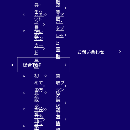
取
券・
銭
チケ
買
カメ
スマ
ット
取
ラ
ホ・
買
買
タブ
テレ
取
取
レッ
ホン
ト
カー
買
お問い合わせ
ド
取
買
総合TOP
取
初
買
めて
取ブ
の方
ラン
買
店
へ
ド
取
舗
参
紹
お役
新
考
介
立ち
着
価
コラ
情
サイ
格
ム
報