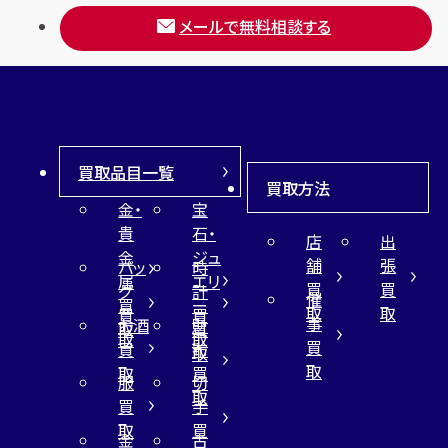
メールで無料相談する
買取品目一覧
買取方法
金・
宝
貴
石・
店
出
金
ジュ
舗
張
バッ
時
属
エリ
買
買
グ
計
催
買
ー
取
取
買
買
事
お酒
財
取
買
取
取
買
買
布
取
取
取
買
服
切
取
買
手
取
買
金
古