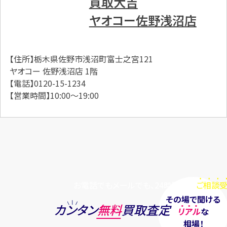
買取大吉
ヤオコー佐野浅沼店
【住所】栃木県佐野市浅沼町富士之宮121
ヤオコー 佐野浅沼店 1階
【電話】0120-15-1234
【営業時間】10:00～19:00
お電話でもメールでも、24時間毎日
ご相談受
その場で聞ける
カンタン
無料
買取査定
リアル
な
相場！