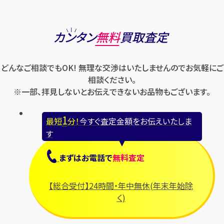
カンタン
無料
買取査定
どんなご相談でもOK! 無理な交渉はいたしませんのでお気軽にご
相談ください。
※一部、拝見しないとお伝えできないお品物もございます。
1
最短
分！
今すぐ査定金額をお伝えいたしま
す
まずは
お電話
で
無料査定
【総合受付】24時間・年中無休(年末年始除
く)