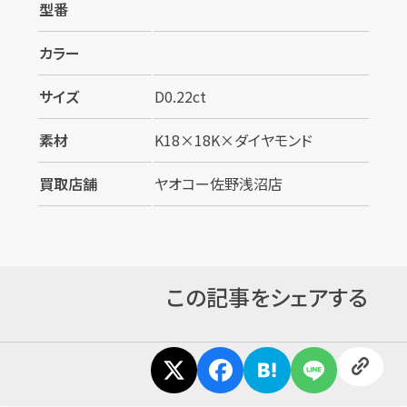
型番
カラー
サイズ
D0.22ct
素材
K18×18K×ダイヤモンド
カンタン
無料
買取店舗
ヤオコー佐野浅沼店
この記事をシェアする
1
最短
分！
今すぐ査定金額をお伝えいたします
まずは
お電話
で
無料査定
【総合受付】24時間・年中無休(年末年始除く)