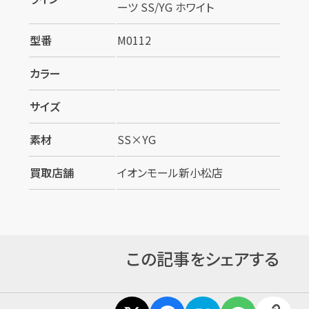
ーツ SS/YG ホワイト
型番
M0112
カラー
サイズ
カンタン
無料
素材
SS×YG
買取店舗
イオンモール新小松店
1
最短
分！
今すぐ査定金額をお伝えいたします
この記事をシェアする
まずは
お電話
で
無料査定
【総合受付】24時間・年中無休(年末年始除く)