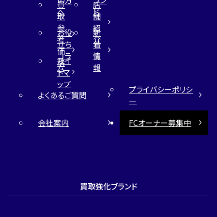
買
店
へ
ド
取
舗
参
紹
お役
新
考
介
立ち
着
価
コラ
情
サイ
格
ム
報
トマ
ップ
プライバシーポリシ
よくあるご質問
ー
会社案内
FCオーナー募集中
買取強化ブランド