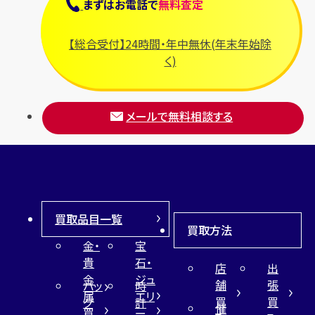
まずは
お電話
で
無料査定
【総合受付】24時間・年中無休(年末年始除
く)
メールで無料相談する
買取品目一覧
買取方法
金・
宝
貴
石・
店
出
金
ジュ
舗
張
バッ
時
属
エリ
買
買
グ
計
催
買
ー