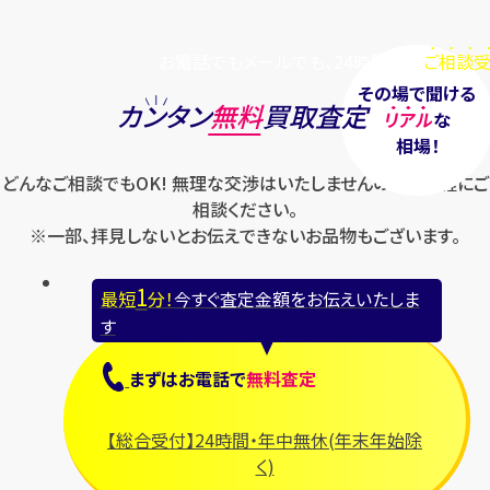
お電話でもメールでも、24時間毎日
ご相談受
その場で聞ける
カンタン
無料
買取査定
リアル
な
相場！
どんなご相談でもOK! 無理な交渉はいたしませんのでお気軽にご
相談ください。
※一部、拝見しないとお伝えできないお品物もございます。
1
最短
分！
今すぐ査定金額をお伝えいたしま
す
まずは
お電話
で
無料査定
【総合受付】24時間・年中無休(年末年始除
く)