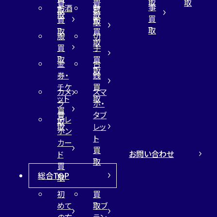
取
取
買
買
事
お酒
財
取
買
取
取
買
買
布
取
取
取
買
服
切
取
買
手
取
買
金
古
取
券・
銭
チケ
買
カメ
スマ
ット
取
ラ
ホ・
買
買
タブ
テレ
取
取
レッ
ホン
ト
カー
買
お問い合わせ
ド
取
買
総合TOP
取
初
買
めて
取ブ
の方
ラン