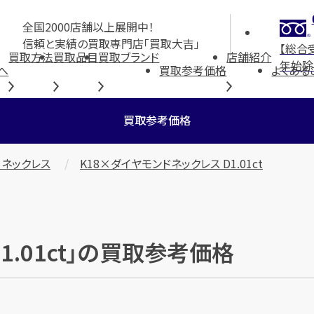
全国2000店舗以上展開中！
信頼と実績の買取専門店「買取大吉」
【総合
買取方法
買取品目
買取ブランド
店舗紹介
年始除
へ
買取参考価格
よくある
買取参考価格
 ネックレス
K18×ダイヤモンドネックレス D1.01ct
1.01ct」の買取参考価格