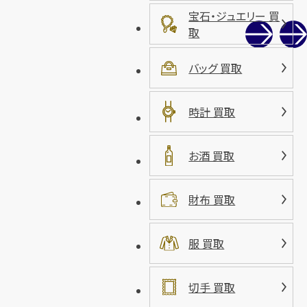
宝石・ジュエリー 買
取
バッグ 買取
時計 買取
お酒 買取
財布 買取
服 買取
切手 買取