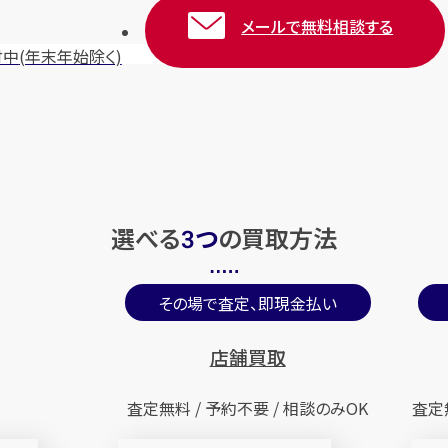
メールで無料相談する
付中
(年末年始除く)
選べる
つ
の
買取方法
3
その場で査定、即現金払い
店舗買取
査定無料 / 予約不要 / 相談のみOK
査定