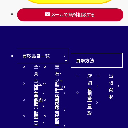
メールで無料相談する
買取品目一覧
買取方法
金・
宝
貴
石・
店
出
金
ジュ
舗
張
バッ
時
属
エリ
買
買
グ
計
催
買
ー
取
取
買
買
事
お酒
財
取
買
取
取
買
買
布
取
取
取
買
服
切
取
買
手