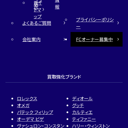
サイ
格
ム
報
トマ
ップ
プライバシーポリシ
よくあるご質問
ー
会社案内
FCオーナー募集中
買取強化ブランド
ロレックス
ディオール
オメガ
グッチ
パテック フィリップ
カルティエ
オーデマ ピゲ
ティファニー
ヴァシュロン・コンスタン
ハリー・ウィンストン