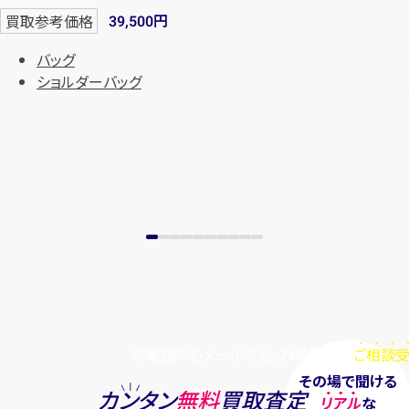
円
買取参考価格
39,500
バッグ
ショルダーバッグ
お電話でもメールでも、24時間毎日
ご相談受
その場で聞ける
カンタン
無料
買取査定
リアル
な