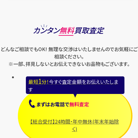
カンタン
無料
買取査定
どんなご相談でもOK! 無理な交渉はいたしませんのでお気軽にご
相談ください。
※一部、拝見しないとお伝えできないお品物もございます。
1
最短
分！
今すぐ査定金額をお伝えいたしま
す
まずは
お電話
で
無料査定
【総合受付】24時間・年中無休(年末年始除
く)