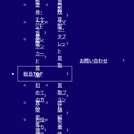
取
買
金
古
取
券・
銭
チケ
買
カメ
スマ
ット
取
ラ
ホ・
買
買
タブ
テレ
取
取
レッ
ホン
ト
カー
買
お問い合わせ
ド
取
買
総合TOP
取
初
買
めて
取ブ
の方
ラン
買
店
へ
ド
取
舗
参
紹
お役
新
考
介
立ち
着
価
コラ
情