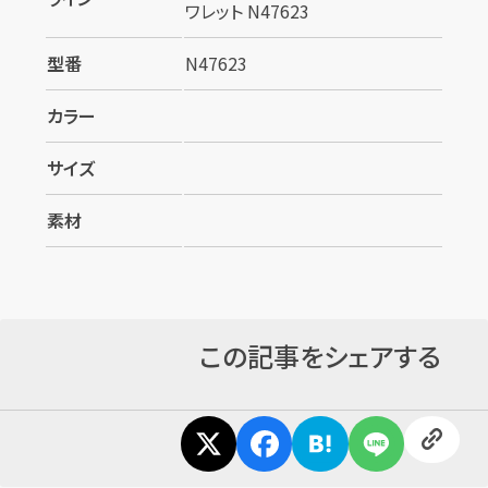
ワレット N47623
型番
N47623
カラー
サイズ
カンタン
無料
素材
この記事をシェアする
1
最短
分！
今すぐ査定金額をお伝えいたします
まずは
お電話
で
無料査定
【総合受付】24時間・年中無休(年末年始除く)