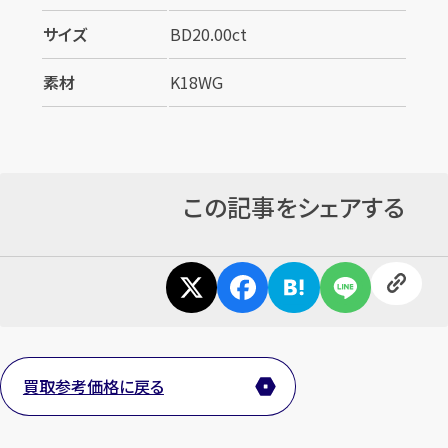
サイズ
BD20.00ct
素材
K18WG
カンタン
無料
この記事をシェアする
1
最短
分！
今すぐ査定金額をお伝えいたします
まずは
お電話
で
無料査定
買取参考価格に戻る
【総合受付】24時間・年中無休(年末年始除く)