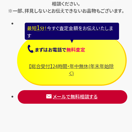
相談ください。
※一部、拝見しないとお伝えできないお品物もございます。
1
最短
分！
今すぐ査定金額をお伝えいたしま
す
まずは
お電話
で
無料査定
【総合受付】24時間・年中無休(年末年始除
く)
メールで無料相談する