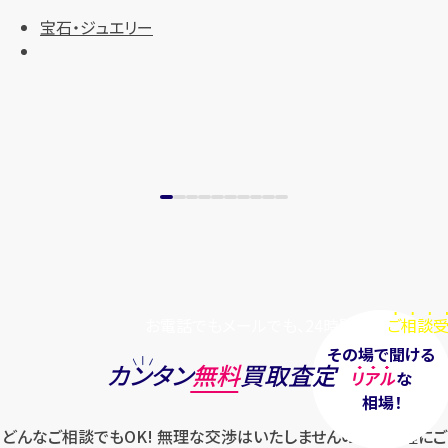
宝石・ジュエリー
お電話でもメールでも、24時間毎日
ご相談受
その場で聞ける
カンタン
無料
買取査定
リアル
な
相場！
どんなご相談でもOK! 無理な交渉はいたしませんのでお気軽にご