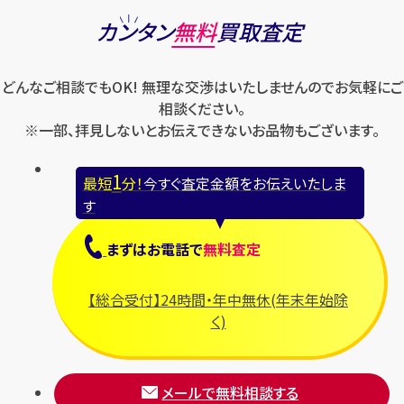
カンタン
無料
買取査定
どんなご相談でもOK! 無理な交渉はいたしませんのでお気軽にご
相談ください。
※一部、拝見しないとお伝えできないお品物もございます。
1
最短
分！
今すぐ査定金額をお伝えいたしま
す
まずは
お電話
で
無料査定
【総合受付】24時間・年中無休(年末年始除
く)
メールで無料相談する