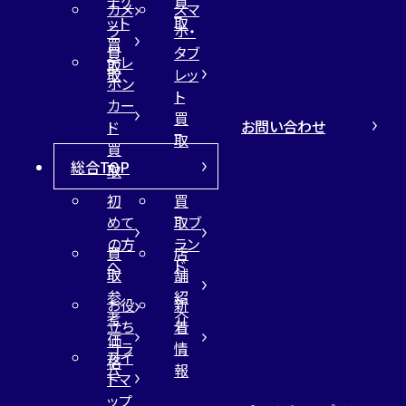
チケ
買
カメ
スマ
ット
取
ラ
ホ・
買
買
タブ
テレ
取
取
レッ
ホン
ト
カー
買
お問い合わせ
ド
取
買
総合TOP
取
初
買
めて
取ブ
の方
ラン
買
店
へ
ド
取
舗
参
紹
お役
新
考
介
立ち
着
価
コラ
情
サイ
格
ム
報
トマ
ップ