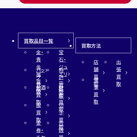
買取品目一覧
買取方法
金・
宝
貴
石・
店
出
金
ジュ
舗
張
バッ
時
属
エリ
買
買
グ
計
催
買
ー
取
取
買
買
事
お酒
財
取
買
取
取
買
買
布
取
取
取
買
服
切
取
買
手
取
買
金
古
取
券・
銭