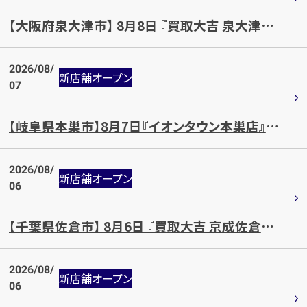
【大阪府泉大津市】 8月8日 『買取大吉 泉大津松之浜店』OPEN!!
2026/08/
新店舗オープン
07
カンタン
無料
【岐阜県本巣市】8月7日『イオンタウン本巣店』OPEN!!
2026/08/
新店舗オープン
06
【千葉県佐倉市】 8月6日 『買取大吉 京成佐倉駅北口店』OPEN!!
1
最短
分！
今すぐ査定金額をお伝えいたします
まずは
お電話
で
無料査定
2026/08/
新店舗オープン
06
【総合受付】24時間・年中無休(年末年始除く)