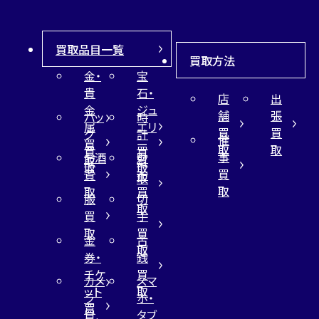
買取品目一覧
買取方法
金・
宝
貴
石・
店
出
金
ジュ
舗
張
バッ
時
属
エリ
買
買
グ
計
催
買
ー
取
取
買
買
事
お酒
財
取
買
取
取
買
買
布
取
取
取
買
服
切
取
買
手
取
買
金
古
取
券・
銭
チケ
買
カメ
スマ
ット
取
ラ
ホ・
買
買
タブ