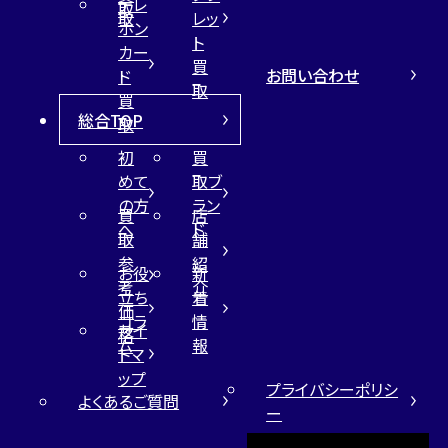
テレ
取
取
レッ
ホン
ト
カー
買
お問い合わせ
ド
取
買
総合TOP
取
初
買
めて
取ブ
の方
ラン
買
店
へ
ド
取
舗
参
紹
お役
新
考
介
立ち
着
価
コラ
情
サイ
格
ム
報
トマ
ップ
プライバシーポリシ
よくあるご質問
ー