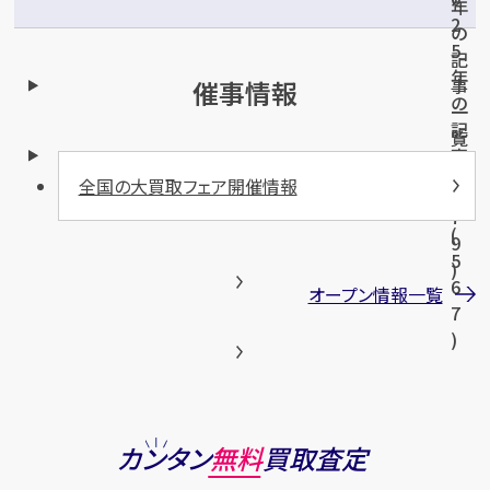
年
2
の
5
記
年
事
催事情報
の
一
記
覧
事
(
一
全国の大買取フェア開催情報
5
覧
7
(
9
5
)
6
オープン情報一覧
7
)
カンタン
無料
買取査定