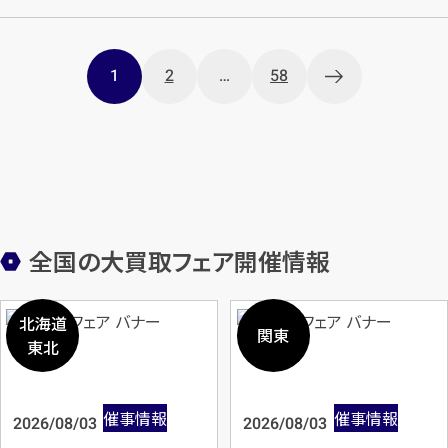
投
1
2
…
58
稿
ナ
ビ
ゲ
ー
全国の大買取フェア開催情報
シ
ョ
北海道
関東
東北
ン
催事情報
催事情報
2026/08/03
2026/08/03