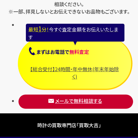
相談ください。
※一部、拝見しないとお伝えできないお品物もございます。
1
最短
分！
今すぐ査定金額をお伝えいたしま
す
まずは
お電話
で
無料査定
【総合受付】24時間・年中無休(年末年始除
く)
メールで無料相談する
時計の買取専門店「買取大吉」