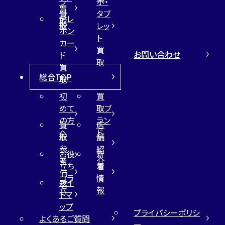
ラ
ホ・
カンタン
無料
買
買
タブ
テレ
取
取
レッ
ホン
ト
カー
買
お問い合わせ
ド
取
買
総合TOP
取
1
最短
分！
今すぐ査定金額をお伝えいた
初
買
します
めて
取ブ
の方
ラン
まずは
お電話
で
無料査定
買
店
へ
ド
取
舗
参
紹
【総合受付】24時間・年中無休(年末年
お役
新
考
介
始除く)
立ち
着
価
コラ
情
サイ
格
ム
報
トマ
メールで無料相談する
ップ
プライバシーポリシ
よくあるご質問
ー