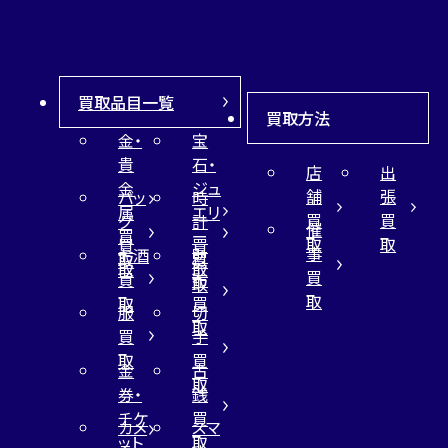
買取品目一覧
買取方法
金・
宝
貴
石・
店
出
金
ジュ
舗
張
バッ
時
属
エリ
買
買
グ
計
催
買
ー
取
取
買
買
事
お酒
財
取
買
取
取
買
買
布
取
取
取
買
服
切
取
買
手
取
買
金
古
取
券・
銭
チケ
買
カメ
スマ
ット
取