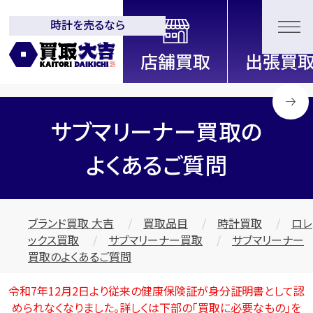
時計を売るなら
全国2200店舗以上展開中！
信頼と実績の買取専門店「買取大
吉」
サブマリーナー買取の
よくあるご質問
ブランド買取 大吉
買取品目
時計買取
ロレ
ックス買取
サブマリーナー買取
サブマリーナー
買取のよくあるご質問
令和7年12月2日より従来の健康保険証が身分証明書として認
められなくなりました。詳しくは下部の
「買取に必要なもの」
を