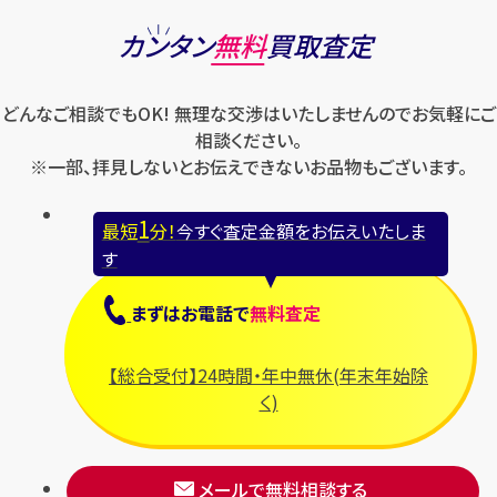
カンタン
無料
買取査定
どんなご相談でもOK! 無理な交渉はいたしませんのでお気軽にご
相談ください。
※一部、拝見しないとお伝えできないお品物もございます。
1
最短
分！
今すぐ査定金額をお伝えいたしま
す
まずは
お電話
で
無料査定
【総合受付】24時間・年中無休(年末年始除
く)
メールで無料相談する