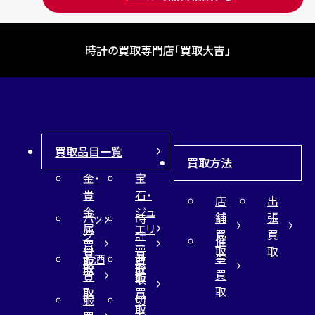
時計の買取専門店「買取大吉」
買取品目一覧
買取方法
金・
宝
貴
石・
店
出
金
ジュ
舗
張
バッ
時
属
エリ
買
買
グ
計
催
買
ー
取
取
買
買
事
お酒
財
取
買
取
取
買
買
布
取
取
取
買
服
切
取