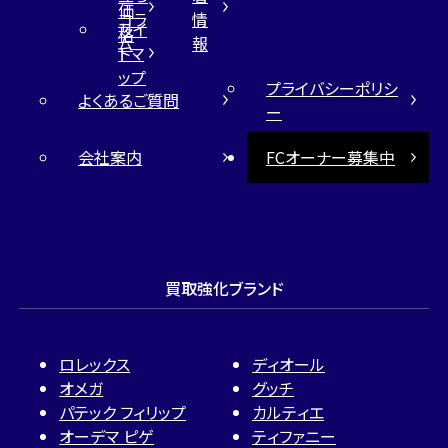
価
コラ
情
サイ
格
ム
報
トマ
ップ
プライバシーポリシ
よくあるご質問
ー
会社案内
FCオーナー募集中
買取強化ブランド
ロレックス
ディオール
オメガ
グッチ
パテック フィリップ
カルティエ
オーデマ ピゲ
ティファニー