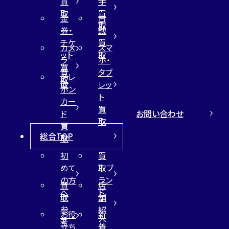
買
手
取
買
金
古
取
券・
銭
チケ
買
カメ
スマ
ット
取
ラ
ホ・
買
買
タブ
テレ
取
取
レッ
ホン
ト
カー
買
お問い合わせ
ド
取
買
総合TOP
取
初
買
めて
取ブ
の方
ラン
買
店
へ
ド
取
舗
参
紹
お役
新
考
介
立ち
着