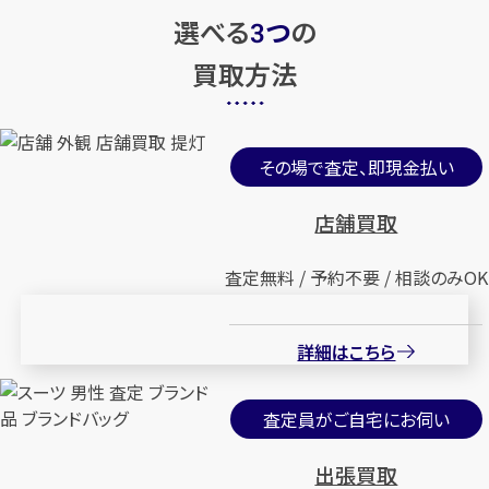
選べる
つ
の
3
買取方法
その場で査定、即現金払い
店舗買取
査定無料 / 予約不要 / 相談のみOK
詳細はこちら
査定員がご自宅にお伺い
出張買取