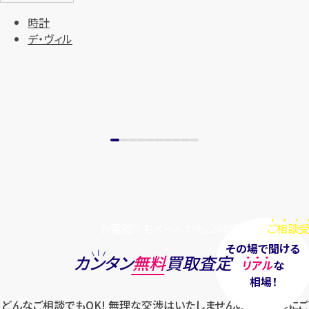
まずは
お電話
で
無料査定
時計
デ・ヴィル
【総合受付】24時間・年中無休(年末年
始除く)
メールで無料相談する
お電話でもメールでも、24時間毎日
ご相談受
その場で聞ける
カンタン
無料
買取査定
リアル
な
相場！
どんなご相談でもOK! 無理な交渉はいたしませんのでお気軽にご