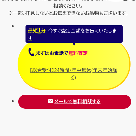
相談ください。
※一部、拝見しないとお伝えできないお品物もございます。
1
最短
分！
今すぐ査定金額をお伝えいたしま
す
まずは
お電話
で
無料査定
【総合受付】24時間・年中無休(年末年始除
く)
メールで無料相談する