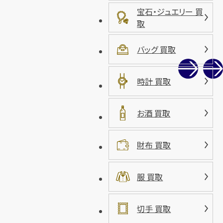
宝石・ジュエリー 買
取
バッグ 買取
時計 買取
お酒 買取
財布 買取
服 買取
切手 買取