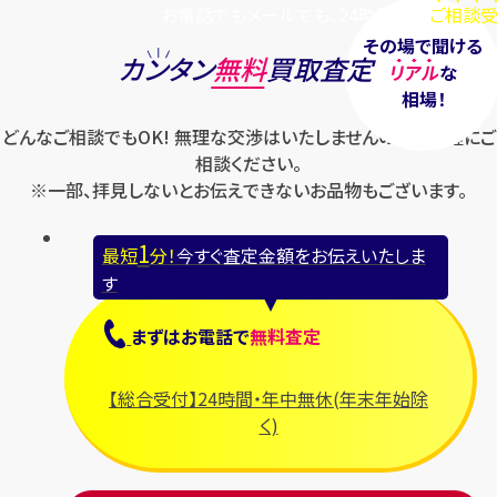
お電話でもメールでも、24時間毎日
ご相談受
その場で聞ける
カンタン
無料
買取査定
リアル
な
相場！
どんなご相談でもOK! 無理な交渉はいたしませんのでお気軽にご
相談ください。
※一部、拝見しないとお伝えできないお品物もございます。
1
最短
分！
今すぐ査定金額をお伝えいたしま
す
まずは
お電話
で
無料査定
【総合受付】24時間・年中無休(年末年始除
く)