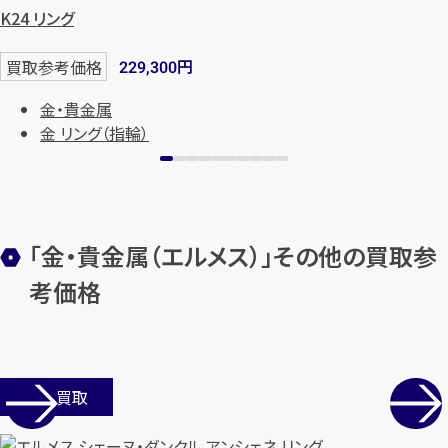
K24 リング
円
買取参考価格
229,300
メールで無料相談する
金・貴金属
金 リング（指輪）
「金・貴金属（エルメス）」その他の買取参
考価格
店舗買取