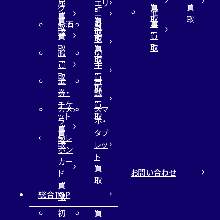
属
エリ
買
買
グ
計
催
買
ー
取
取
買
買
事
お酒
財
取
買
取
取
買
買
布
取
取
取
買
服
切
取
買
手
取
買
金
古
取
券・
銭
チケ
買
カメ
スマ
ット
取
ラ
ホ・
買
買
タブ
テレ
取
取
レッ
ホン
ト
カー
買
お問い合わせ
ド
取
買
総合TOP
取
初
買