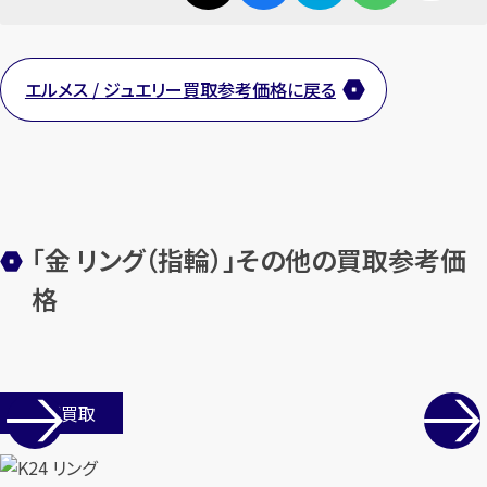
エルメス / ジュエリー買取参考価格に戻る
カンタン
無料
「金 リング（指輪）」その他の買取参考価
格
1
最短
分！
今すぐ査定金額をお伝えいた
します
まずは
お電話
で
無料査定
店舗買取
【総合受付】24時間・年中無休(年末年
始除く)