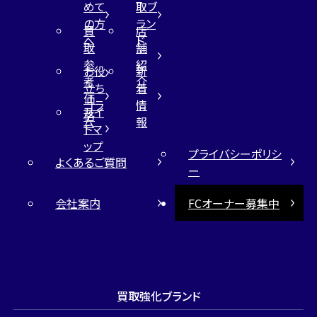
めて
取ブ
の方
ラン
買
店
へ
ド
取
舗
参
紹
お役
新
考
介
立ち
着
価
コラ
情
サイ
格
ム
報
トマ
ップ
プライバシーポリシ
よくあるご質問
ー
会社案内
FCオーナー募集中
買取強化ブランド