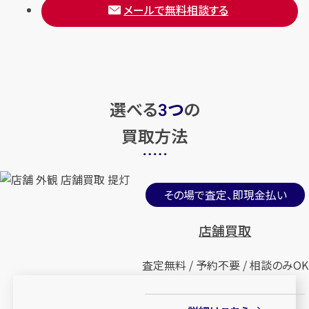
メールで無料相談する
選べる
つ
の
3
買取方法
その場で査定、即現金払い
店舗買取
査定無料 / 予約不要 / 相談のみOK