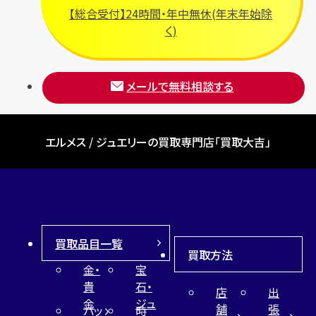
【総合受付】24時間・年中無休(年末年始除
く)
メールで無料相談する
エルメス / ジュエリーの買取専門店「買取大吉」
買取品目一覧
買取方法
金・
宝
貴
石・
店
出
金
ジュ
舗
張
バッ
時