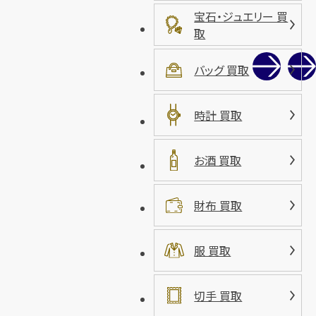
宝石・ジュエリー 買
取
バッグ 買取
時計 買取
お酒 買取
財布 買取
服 買取
切手 買取