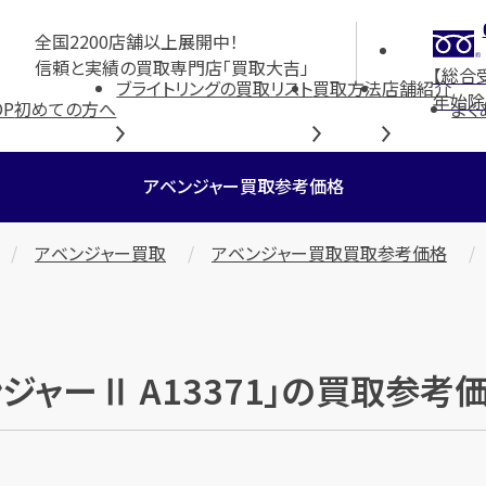
全国2200店舗以上展開中！
信頼と実績の買取専門店「買取大吉」
【総合
ブライトリングの買取リスト
買取方法
店舗紹介
年始除
OP
初めての方へ
よく
アベンジャー買取参考価格
アベンジャー買取
アベンジャー買取買取参考価格
ジャーⅡ A13371」の買取参考