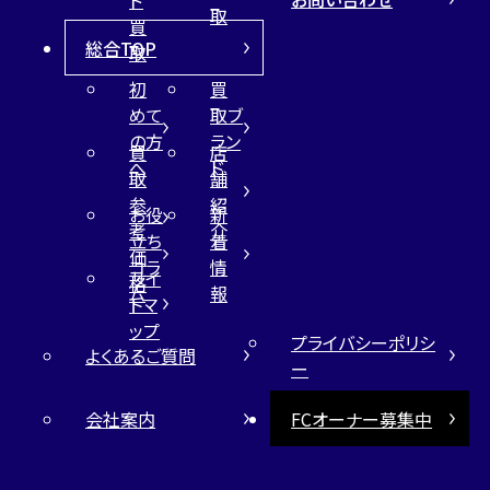
取
買
総合TOP
取
初
買
めて
取ブ
の方
ラン
買
店
へ
ド
取
舗
参
紹
お役
新
考
介
立ち
着
価
コラ
情
サイ
格
ム
報
トマ
ップ
プライバシーポリシ
よくあるご質問
ー
会社案内
FCオーナー募集中