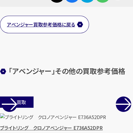
1
最短
分！
今すぐ査定金額をお伝えいた
します
アベンジャー買取参考価格に戻る
まずは
お電話
で
無料査定
【総合受付】24時間・年中無休(年末年
始除く)
「アベンジャー」その他の買取参考価格
メールで無料相談する
店舗買取
ブライトリング クロノアベンジャー E736A52DPR