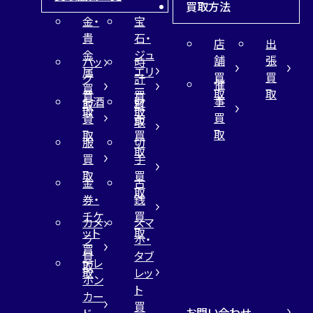
買取方法
金・
宝
貴
石・
店
出
金
ジュ
舗
張
バッ
時
属
エリ
買
買
グ
計
催
買
ー
取
取
買
買
事
お酒
財
取
買
取
取
買
買
布
取
取
取
買
服
切
取
買
手
取
買
金
古
取
券・
銭
チケ
買
カメ
スマ
ット
取
ラ
ホ・
買
買
タブ
テレ
取
取
レッ
ホン
ト
カー
買
お問い合わせ
ド