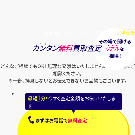
お電話でもメールでも、24時間毎日
ご相談受
その場で聞ける
カンタン
無料
買取査定
リアル
な
相場！
どんなご相談でもOK! 無理な交渉はいたしませんのでお気軽にご
相談ください。
※一部、拝見しないとお伝えできないお品物もございます。
1
最短
分！
今すぐ査定金額をお伝えいたしま
す
まずは
お電話
で
無料査定