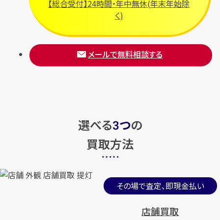
【総合受付】24時間・年中無休(年末年始除
く)
メールで無料相談する
選べる
つ
の
3
買取方法
その場で査定、即現金払い
店舗買取