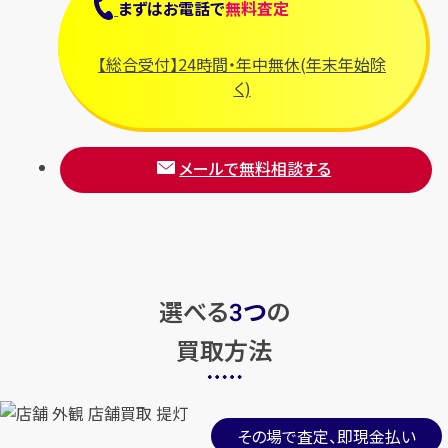
まずは
お電話
で
無料査定
【総合受付】24時間・年中無休(年末年始除
く)
メールで無料相談する
選べる
つ
の
3
買取方法
その場で査定、即現金払い