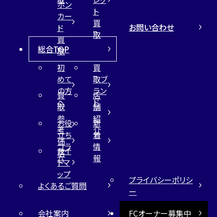
ホン
ト
カー
買
お問い合わせ
ド
取
買
総合TOP
取
初
買
めて
取ブ
の方
ラン
買
店
へ
ド
取
舗
参
紹
お役
新
考
介
立ち
着
価
コラ
情
サイ
格
ム
報
トマ
ップ
プライバシーポリシ
よくあるご質問
ー
会社案内
FCオーナー募集中