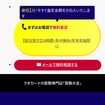
1
最短
分！
今すぐ査定金額をお伝えいたしま
す
まずは
お電話
で
無料査定
【総合受付】24時間・年中無休(年末年始除
く)
メールで無料相談する
クオカードの買取専門店「買取大吉」