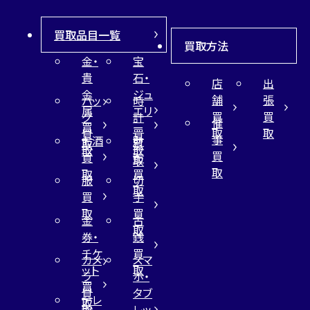
買取品目一覧
買取方法
金・
宝
貴
石・
店
出
金
ジュ
舗
張
バッ
時
属
エリ
買
買
グ
計
催
買
ー
取
取
買
買
事
お酒
財
取
買
取
取
買
買
布
取
取
取
買
服
切
取
買
手
取
買
金
古
取
券・
銭
チケ
買
カメ
スマ
ット
取
ラ
ホ・
買
買
タブ
テレ
取
取
レッ