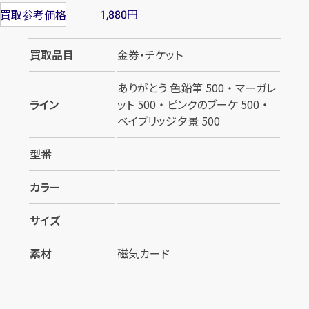
円
買取参考価格
1,880
買取品目
金券・チケット
ありがとう 色鉛筆 500 ・ マーガレ
ライン
ット 500 ・ ピンクのブーケ 500 ・
ベイブリッジ夕景 500
型番
カラー
カンタン
無料
サイズ
素材
磁気カード
1
最短
分！
今すぐ査定金額をお伝えいた