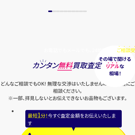
お電話でもメールでも、24時間毎日
ご相談受
その場で聞ける
カンタン
無料
買取査定
リアル
な
相場！
どんなご相談でもOK! 無理な交渉はいたしませんのでお気軽にご
相談ください。
※一部、拝見しないとお伝えできないお品物もございます。
1
最短
分！
今すぐ査定金額をお伝えいたしま
す