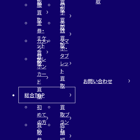
取
取
買
服
切
取
買
手
取
買
金
古
取
券・
銭
チケ
買
カメ
スマ
ット
取
ラ
ホ・
買
買
タブ
テレ
取
取
レッ
ホン
ト
カー
買
お問い合わせ
ド
取
買
総合TOP
取
初
買
めて
取ブ
の方
ラン
買
店
へ
ド
取
舗
参
紹