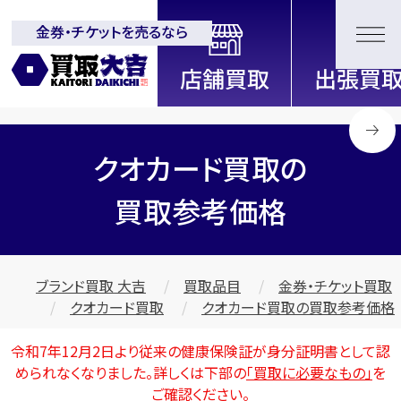
金券・チケットを売るなら
全国2200店舗以上展開中！
信頼と実績の買取専門店「買取大
吉」
クオカード買取の
買取参考価格
ブランド買取 大吉
買取品目
金券・チケット買取
クオカード買取
クオカード買取の買取参考価格
令和7年12月2日より従来の健康保険証が身分証明書として認
められなくなりました。詳しくは下部の
「買取に必要なもの」
を
ご確認ください。