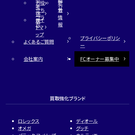
お役
新
考
介
立ち
着
価
コラ
情
サイ
格
ム
報
トマ
ップ
プライバシーポリシ
よくあるご質問
ー
会社案内
FCオーナー募集中
買取強化ブランド
ロレックス
ディオール
オメガ
グッチ