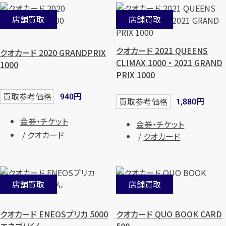
店舗買取
店舗買取
カンタン
無料
クオカード 2021 QUEENS
クオカード 2020 GRANDPRIX
CLIMAX 1000 ・ 2021 GRAND
1000
PRIX 1000
円
買取参考価格
940
円
買取参考価格
1,880
1
金券・チケット
最短
分！
今すぐ査定金額をお伝えいた
金券・チケット
クオカード
します
クオカード
まずは
お電話
で
無料査定
店舗買取
店舗買取
【総合受付】24時間・年中無休(年末年
始除く)
クオカード ENEOSプリカ 5000
クオカード QUO BOOK CARD
エネゴリくん
500