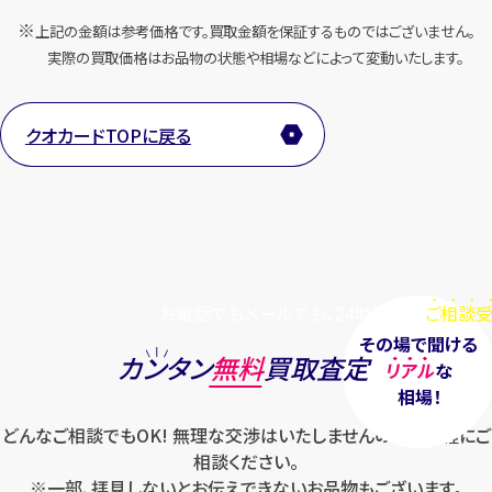
上記の金額は参考価格です。買取金額を保証するものではございません。
実際の買取価格はお品物の状態や相場などによって変動いたします。
クオカードTOPに戻る
お電話でもメールでも、24時間毎日
ご相談受
その場で聞ける
カンタン
無料
買取査定
リアル
な
相場！
どんなご相談でもOK! 無理な交渉はいたしませんのでお気軽にご
相談ください。
※一部、拝見しないとお伝えできないお品物もございます。