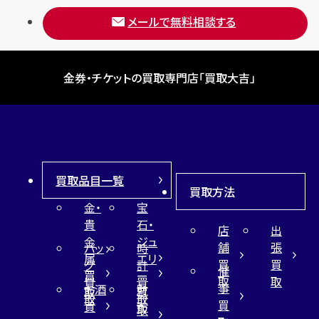
メールで無料相談する
金券・チケットの買取専門店「買取大吉」
買取品目一覧
買取方法
金・
宝
貴
石・
店
出
金
ジュ
舗
張
バッ
時
属
エリ
買
買
グ
計
催
買
ー
取
取
買
買
事
お酒
財
取
買
取
取
買
買
布
取