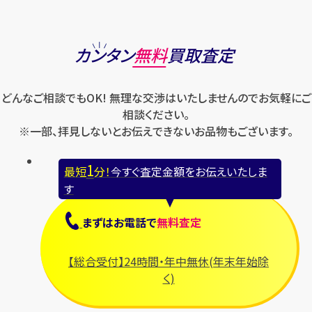
カンタン
無料
買取査定
どんなご相談でもOK! 無理な交渉はいたしませんのでお気軽にご
相談ください。
※一部、拝見しないとお伝えできないお品物もございます。
1
最短
分！
今すぐ査定金額をお伝えいたしま
す
まずは
お電話
で
無料査定
【総合受付】24時間・年中無休(年末年始除
く)