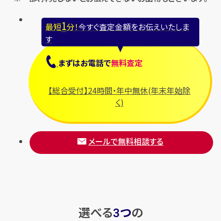
1
最短
分！
今すぐ査定金額をお伝えいたしま
す
まずは
お電話
で
無料査定
【総合受付】24時間・年中無休(年末年始除
く)
メールで無料相談する
選べる
つ
の
3