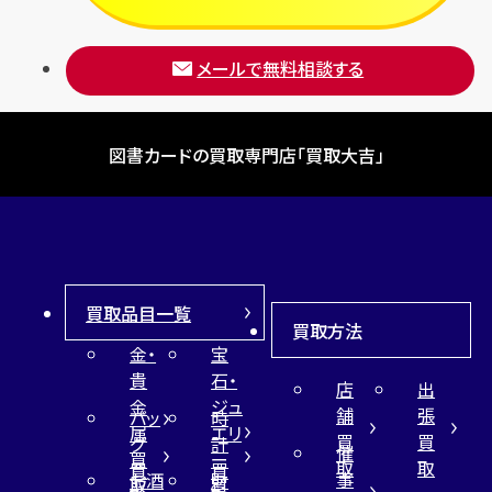
メールで無料相談する
図書カードの買取専門店「買取大吉」
買取品目一覧
買取方法
金・
宝
貴
石・
店
出
金
ジュ
舗
張
バッ
時
属
エリ
買
買
グ
計
催
買
ー
取
取
買
買
事
お酒
財
取
買