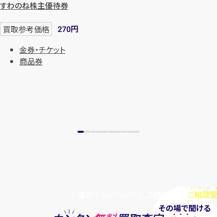
すわのね株主優待券
円
買取参考価格
270
金券・チケット
商品券
お電話でもメールでも、24時間毎日
ご相談受
その場で聞ける