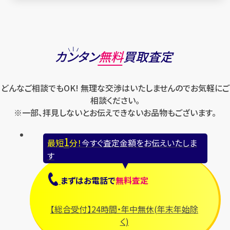
カンタン
無料
買取査定
どんなご相談でもOK! 無理な交渉はいたしませんのでお気軽にご
相談ください。
※一部、拝見しないとお伝えできないお品物もございます。
1
最短
分！
今すぐ査定金額をお伝えいたしま
す
まずは
お電話
で
無料査定
【総合受付】24時間・年中無休(年末年始除
く)