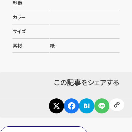
型番
カラー
サイズ
素材
紙
この記事をシェアする
カンタン
無料
1
最短
分！
今すぐ査定金額をお伝えいた