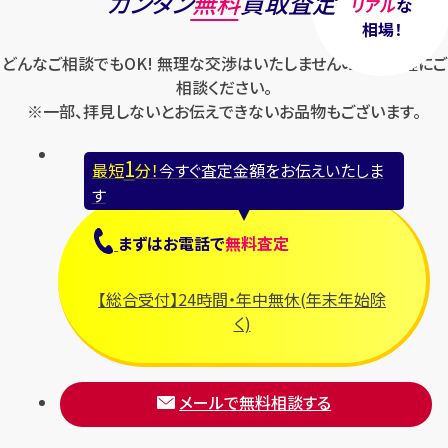
カンタン
無料
買取査定
リアル
な
相場！
どんなご相談でもOK! 無理な交渉はいたしませんのでお気軽にご
相談ください。
※一部、拝見しないとお伝えできないお品物もございます。
1
最短
分！
今すぐ査定金額をお伝えいたしま
す
まずは
お電話
で
無料査定
【総合受付】24時間・年中無休(年末年始除
く)
メールで無料相談する