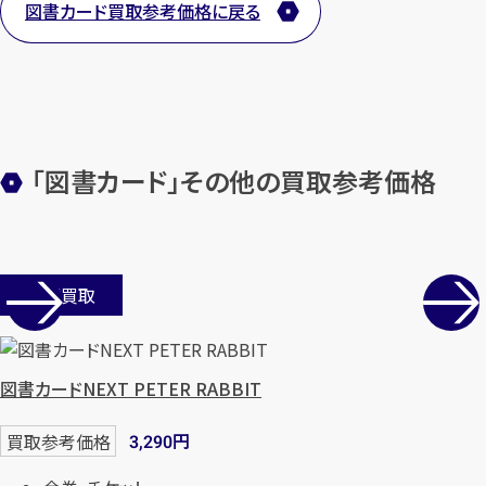
図書カード買取参考価格に戻る
します
まずは
お電話
で
無料査定
【総合受付】24時間・年中無休(年末年
始除く)
「図書カード」その他の買取参考価格
メールで無料相談する
店舗買取
図書カードNEXT PETER RABBIT
円
買取参考価格
3,290