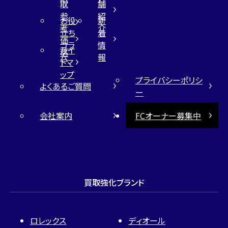
取
舗
参
紹
お役
新
考
介
立ち
着
価
コラ
情
サイ
格
ム
報
トマ
ップ
プライバシーポリシ
よくあるご質問
ー
会社案内
FCオーナー募集中
買取強化ブランド
ロレックス
ディオール