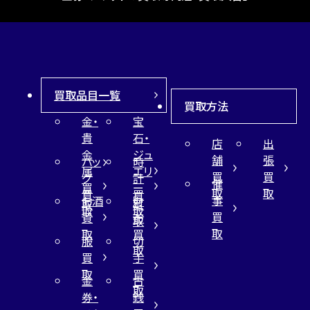
買取品目一覧
買取方法
金・
宝
貴
石・
店
出
金
ジュ
舗
張
バッ
時
属
エリ
買
買
グ
計
催
買
ー
取
取
買
買
事
お酒
財
取
買
取
取
買
買
布
取
取
取
買
服
切
取
買
手
取
買
金
古
取
券・
銭