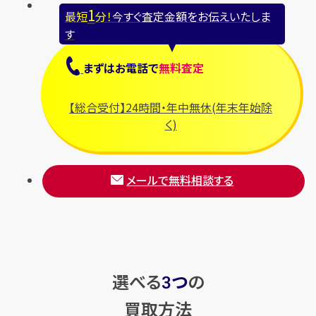
1
最短
分！
今すぐ査定金額をお伝えいたしま
す
まずは
お電話
で
無料査定
【総合受付】24時間・年中無休(年末年始除
く)
メールで無料相談する
選べる
つ
の
3
買取方法