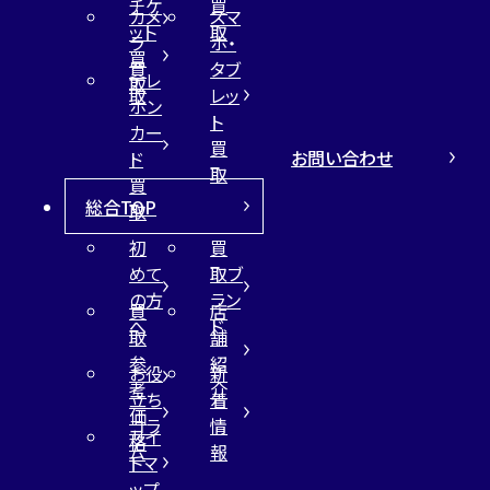
チケ
買
カメ
スマ
ット
取
ラ
ホ・
買
買
タブ
テレ
取
取
レッ
ホン
ト
カー
買
お問い合わせ
ド
取
買
総合TOP
取
初
買
めて
取ブ
の方
ラン
買
店
へ
ド
取
舗
参
紹
お役
新
考
介
立ち
着
価
コラ
情
サイ
格
ム
報
トマ
ップ