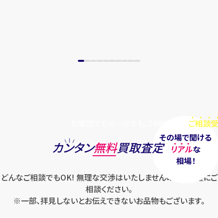
お電話でもメールでも、24時間毎日
ご相談受
その場で聞ける
カンタン
無料
買取査定
リアル
な
相場！
どんなご相談でもOK! 無理な交渉はいたしませんのでお気軽にご
相談ください。
※一部、拝見しないとお伝えできないお品物もございます。