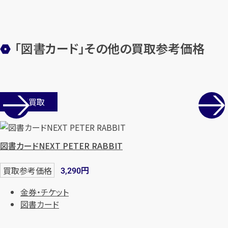
します
まずは
お電話
で
無料査定
「図書カード」その他の買取参考価格
【総合受付】24時間・年中無休(年末年
始除く)
店舗買取
メールで無料相談する
図書カードNEXT PETER RABBIT
円
買取参考価格
3,290
金券・チケット
図書カード