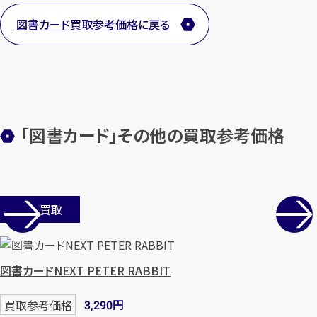
します
図書カード買取参考価格に戻る
まずは
お電話
で
無料査定
【総合受付】24時間・年中無休(年末年
始除く)
「図書カード」その他の買取参考価格
メールで無料相談する
店舗買取
図書カードNEXT PETER RABBIT
円
買取参考価格
3,290