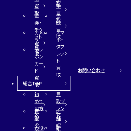
取
買
手
取
買
金
古
取
券・
銭
チケ
買
カメ
スマ
ット
取
ラ
ホ・
買
買
タブ
テレ
取
取
レッ
ホン
ト
カー
買
お問い合わせ
ド
取
買
総合TOP
取
初
買
めて
取ブ
の方
ラン
買
店
へ
ド
取
舗
参
紹
お役
新