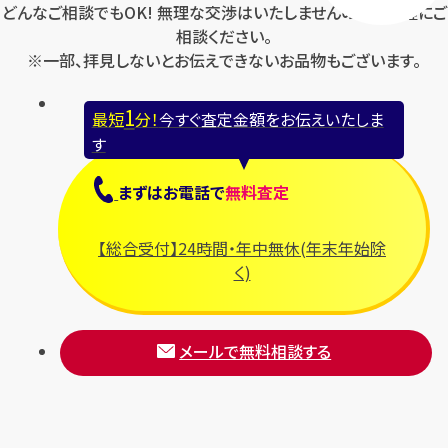
どんなご相談でもOK! 無理な交渉はいたしませんのでお気軽にご
相談ください。
※一部、拝見しないとお伝えできないお品物もございます。
1
最短
分！
今すぐ査定金額をお伝えいたしま
す
まずは
お電話
で
無料査定
【総合受付】24時間・年中無休(年末年始除
く)
メールで無料相談する