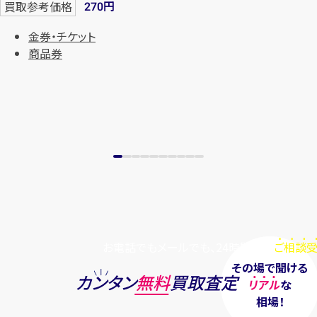
円
買取参考価格
270
金券・チケット
商品券
お電話でもメールでも、24時間毎日
ご相談受
その場で聞ける
カンタン
無料
買取査定
リアル
な
相場！