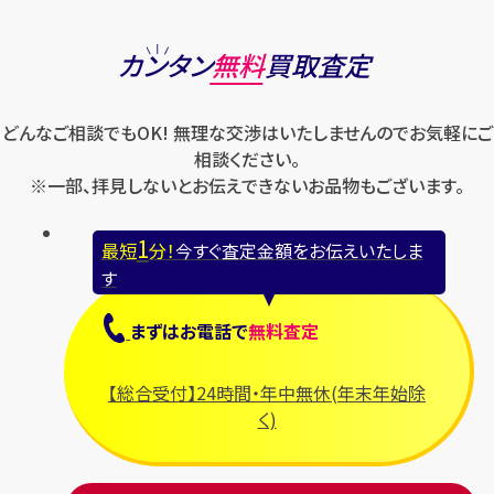
カンタン
無料
買取査定
どんなご相談でもOK! 無理な交渉はいたしませんのでお気軽にご
相談ください。
※一部、拝見しないとお伝えできないお品物もございます。
1
最短
分！
今すぐ査定金額をお伝えいたしま
す
まずは
お電話
で
無料査定
【総合受付】24時間・年中無休(年末年始除
く)