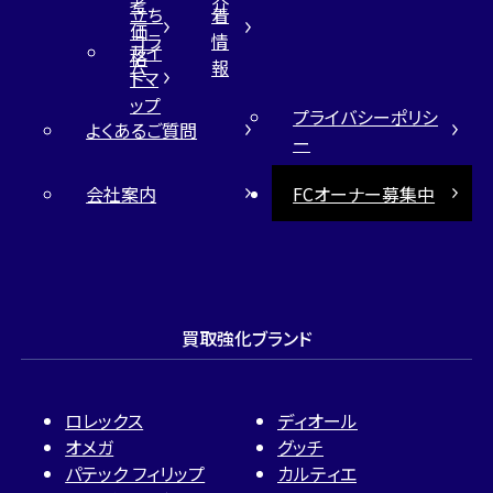
考
介
立ち
着
価
コラ
情
サイ
格
ム
報
トマ
ップ
プライバシーポリシ
よくあるご質問
ー
会社案内
FCオーナー募集中
買取強化ブランド
ロレックス
ディオール
オメガ
グッチ
パテック フィリップ
カルティエ