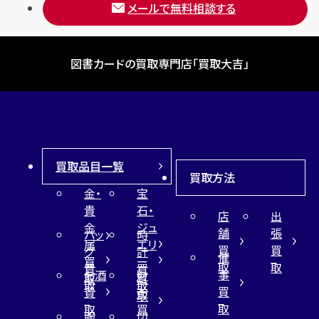
メールで無料相談する
図書カードの買取専門店「買取大吉」
買取品目一覧
買取方法
金・
宝
貴
石・
店
出
金
ジュ
舗
張
バッ
時
属
エリ
買
買
グ
計
催
買
ー
取
取
買
買
事
お酒
財
取
買
取
取
買
買
布
取
取
取
買
服
切