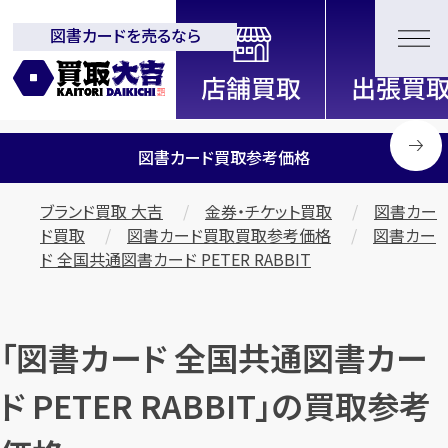
図書カードを売るなら
全国2200店舗以上展開中！
信頼と実績の買取専門店「買取大
吉」
図書カード買取参考価格
ブランド買取 大吉
金券・チケット買取
図書カー
ド買取
図書カード買取買取参考価格
図書カー
ド 全国共通図書カード PETER RABBIT
「図書カード 全国共通図書カー
ド PETER RABBIT」の買取参考