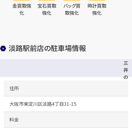
金買取強
宝石買取
バッグ買
時計買取
化
強化
取強化
強化
メールで無料相談する
淡路駅前店の駐車場情報
三
井
の
リ
住所
パ
ー
大阪市東淀川区淡路4丁目31-15
ク
東
淀
料金
川