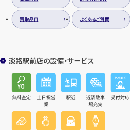
買取品目
よくあるご質問
カンタン
無料
淡路駅前店の設備・サービス
1
最短
分！
今すぐ査定金額をお伝えいた
します
無料査定
土日祝営
駅近
近隣駐車
受付対応
まずは
お電話
で
無料査定
業
場充実
【総合受付】24時間・年中無休(年末年
始除く)