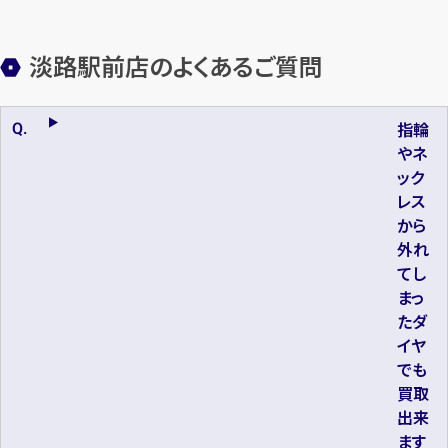
淡路駅前店のよくあるご質問
指輪
やネ
ック
レス
から
外れ
てし
まっ
たダ
イヤ
でも
買取
出来
ます