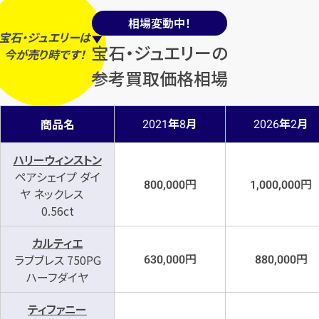
相場変動中！
宝石・ジュエリーは
宝石・ジュエリーの
今
が
売り時
です！
参考買取価格相場
年
月
年
月
商品名
2021
8
2026
2
ハリーウィンストン
ペアシェイプ ダイ
円
円
800,000
1,000,000
ヤ ネックレス
0.56ct
カルティエ
円
円
ラブブレス 750PG
630,000
880,000
ハーフダイヤ
ティファニー