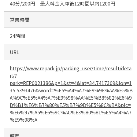
淡
40分/200円 最大料金入庫後12時間以内1200円
路
４
営業時間
丁
目
24時間
第
２
URL
駐
車
場
https://www.repark.jp/parking_user/time/result/deta
il/?
park=REP0021386&p=1&st=4&lat=34.7417309&lon=1
35.5393476&word=%E5%A4%A7%E9%98%AA%E5%B
A%9C%E5%A4%A7%E9%98%AA%E5%B8%82%E6%9
D%B1%E6%B7%80%E5%B7%9D%E5%8C%BA&plc=
%E6%97%A5%E6%9C%AC%E3%80%81%E5%A4%A7
%E9%98%A
備考