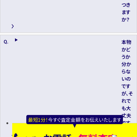
つき
ます
か？
本物
かど
うか
分か
らな
いの
です
が、そ
れで
も大
丈夫
最短1分！
今すぐ査定金額をお伝えいたします
です
か？