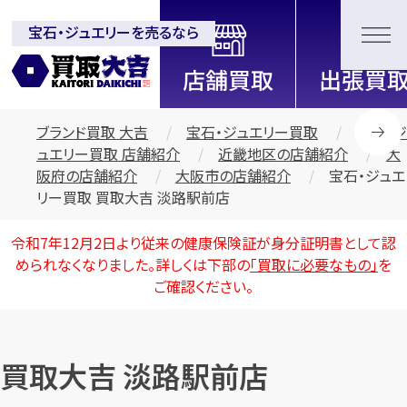
宝石・ジュエリーを売るなら
全国2200店舗以上展開中！
信頼と実績の買取専門店「買取大
吉」
ブランド買取 大吉
宝石・ジュエリー買取
宝石・ジ
ュエリー買取 店舗紹介
近畿地区の店舗紹介
大
阪府の店舗紹介
大阪市の店舗紹介
宝石・ジュエ
リー買取 買取大吉 淡路駅前店
令和7年12月2日より従来の健康保険証が身分証明書として認
められなくなりました。詳しくは下部の
「買取に必要なもの」
を
ご確認ください。
買取大吉 淡路駅前店