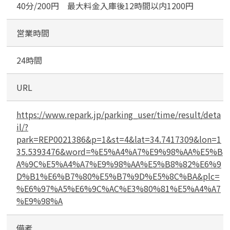
淡
40分/200円 最大料金入庫後12時間以内1200円
路
４
営業時間
丁
目
24時間
第
カンタン
無料
２
URL
駐
車
場
https://www.repark.jp/parking_user/time/result/deta
il/?
park=REP0021386&p=1&st=4&lat=34.7417309&lon=1
1
最短
分！
今すぐ査定金額をお伝えいた
35.5393476&word=%E5%A4%A7%E9%98%AA%E5%B
します
A%9C%E5%A4%A7%E9%98%AA%E5%B8%82%E6%9
D%B1%E6%B7%80%E5%B7%9D%E5%8C%BA&plc=
まずは
お電話
で
無料査定
%E6%97%A5%E6%9C%AC%E3%80%81%E5%A4%A7
%E9%98%A
【総合受付】24時間・年中無休(年末年
始除く)
備考