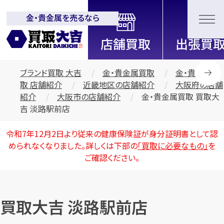
金・貴金属を売るなら
全国2200店舗以上展開中！
信頼と実績の買取専門店「買取大
吉」
ブランド買取 大吉
金・貴金属買取
金・貴金属買
取 店舗紹介
近畿地区の店舗紹介
大阪府の店舗
紹介
大阪市の店舗紹介
金・貴金属買取 買取大
吉 淡路駅前店
令和7年12月2日より従来の健康保険証が身分証明書として認
められなくなりました。詳しくは下部の
「買取に必要なもの」
を
ご確認ください。
買取大吉 淡路駅前店