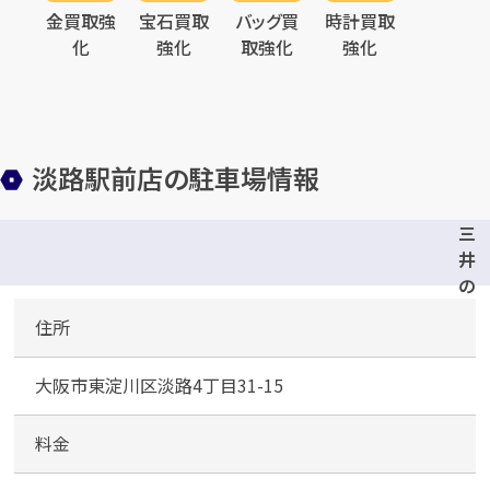
金買取強
宝石買取
バッグ買
時計買取
化
強化
取強化
強化
淡路駅前店の駐車場情報
三
井
の
リ
住所
パ
ー
大阪市東淀川区淡路4丁目31-15
ク
東
淀
料金
川