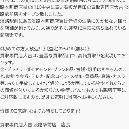
路本町商店街のほぼ中央に青い看板が目印の買取専門店大吉 淡
路駅前店をオープン致しました。
淡路駅前にある淡路本町商店街は皆様の生活に欠かせない様々
な店舗が揃っており、人通りが多く、非常に活気に満ち溢れている
商店街です。
《初めての方大歓迎！！》 《査定のみOK（無料）》
買取専門店大吉は、豊富な買取品目で、高価買取りを実現してお
ります。
金･プラチナ･ダイヤモンド･ブランド品･古銭･切手はもちろんのこ
と、時計や金券･テレカ･記念コイン･メダル･骨董品･真珠・カメラ
等、古くて手放したいけど処分しようか困っている物やどれぐらい
の価値が付いているか知りたい物等、どんなものでも親切丁寧に
ご対応致しますので、是非お気軽に当店へお持ちください。
皆様のご来店、心よりお待ちしております！
買取専門店大吉 淡路駅前店 店長