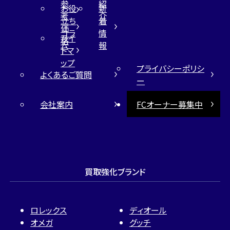
参
紹
お役
新
考
介
立ち
着
価
コラ
情
サイ
格
ム
報
トマ
ップ
プライバシーポリシ
よくあるご質問
ー
会社案内
FCオーナー募集中
買取強化ブランド
ロレックス
ディオール
オメガ
グッチ