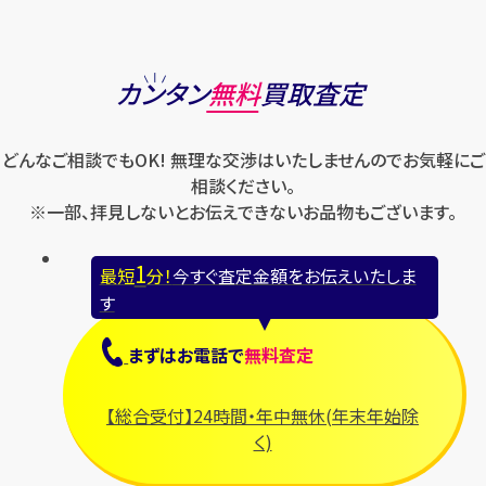
カンタン
無料
買取査定
どんなご相談でもOK! 無理な交渉はいたしませんのでお気軽にご
相談ください。
※一部、拝見しないとお伝えできないお品物もございます。
1
最短
分！
今すぐ査定金額をお伝えいたしま
す
まずは
お電話
で
無料査定
【総合受付】24時間・年中無休(年末年始除
く)