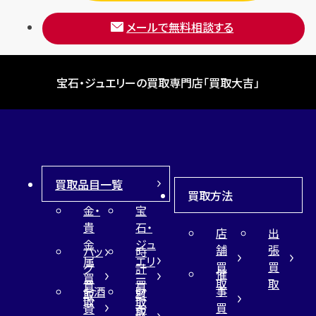
メールで無料相談する
宝石・ジュエリーの買取専門店「買取大吉」
買取品目一覧
買取方法
金・
宝
貴
石・
店
出
金
ジュ
舗
張
バッ
時
属
エリ
買
買
グ
計
催
買
ー
取
取
買
買
事
お酒
財
取
買
取
取
買
買
布
取