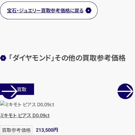
宝石・ジュエリー買取参考価格に戻る
カンタン
無料
「ダイヤモンド」その他の買取参考価格
1
最短
分！
今すぐ査定金額をお伝えいた
店舗買取
します
まずは
お電話
で
無料査定
ミキモト ピアス D0.09ct
【総合受付】24時間・年中無休(年末年
円
買取参考価格
213,500
始除く)