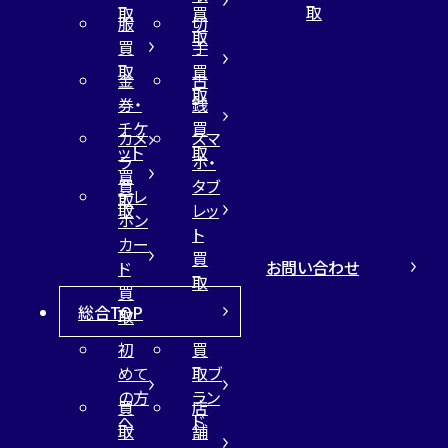
取
取
買
服
切
取
買
手
取
買
金
古
取
券・
銭
チケ
買
カメ
スマ
ット
取
ラ
ホ・
買
買
タブ
テレ
取
取
レッ
ホン
ト
カー
買
お問い合わせ
ド
取
買
総合TOP
取
初
買
めて
取ブ
の方
ラン
買
店
へ
ド
取
舗