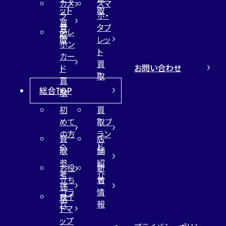
カメ
スマ
ット
取
ラ
ホ・
買
買
タブ
テレ
取
取
レッ
ホン
ト
カー
買
お問い合わせ
ド
取
買
総合TOP
取
初
買
めて
取ブ
の方
ラン
買
店
へ
ド
取
舗
参
紹
お役
新
考
介
立ち
着
価
コラ
情
サイ
格
ム
報
トマ
ップ