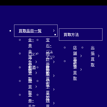
買取品目一覧
買取方法
金・
宝
貴
石・
店
出
金
ジュ
舗
張
バッ
時
属
エリ
買
買
グ
計
催
買
ー
取
取
買
買
事
お酒
財
取
買
取
取
買
買
布
取
取
取
買
服
切
取
買
手
取
買
金
古
取
券・
銭
チケ
買