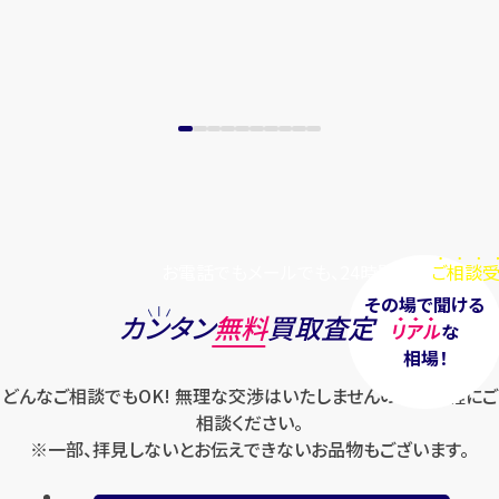
お電話でもメールでも、24時間毎日
ご相談受
その場で聞ける
カンタン
無料
買取査定
リアル
な
相場！
どんなご相談でもOK! 無理な交渉はいたしませんのでお気軽にご
相談ください。
※一部、拝見しないとお伝えできないお品物もございます。