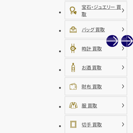
宝石・ジュエリー 買
取
バッグ 買取
時計 買取
お酒 買取
財布 買取
服 買取
切手 買取