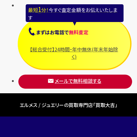
1
最短
分！
今すぐ査定金額をお伝えいたしま
す
まずは
お電話
で
無料査定
【総合受付】24時間・年中無休(年末年始除
く)
メールで無料相談する
エルメス / ジュエリーの買取専門店「買取大吉」