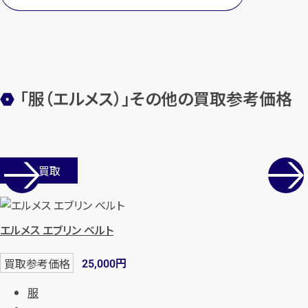
カンタン
無料
「服（エルメス）」その他の買取参考価格
店舗買取
1
最短
分！
今すぐ査定金額をお伝えいた
します
エルメス エブリン ベルト
まずは
お電話
で
無料査定
円
買取参考価格
25,000
【総合受付】24時間・年中無休(年末年
服
始除く)