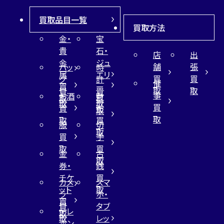
買取品目一覧
買取方法
金・
宝
貴
石・
店
出
金
ジュ
舗
張
バッ
時
属
エリ
買
買
グ
計
催
買
ー
取
取
買
買
事
お酒
財
取
買
取
取
買
買
布
取
取
取
買
服
切
取
買
手
取
買
金
古
取
券・
銭
チケ
買
カメ
スマ
ット
取
ラ
ホ・
買
買
タブ
テレ
取
取
レッ
ホン