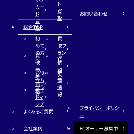
ト
カー
買
お問い合わせ
ド
取
買
総合TOP
取
初
買
めて
取ブ
の方
ラン
買
店
へ
ド
取
舗
参
紹
お役
新
考
介
立ち
着
価
コラ
情
サイ
格
ム
報
トマ
ップ
プライバシーポリシ
よくあるご質問
ー
会社案内
FCオーナー募集中