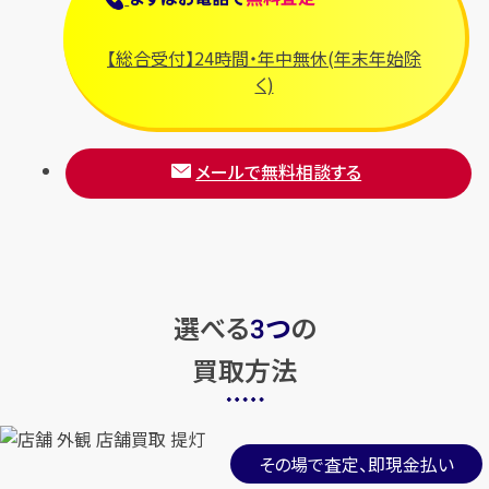
【総合受付】24時間・年中無休(年末年始除
く)
メールで無料相談する
選べる
つ
の
3
買取方法
その場で査定、即現金払い