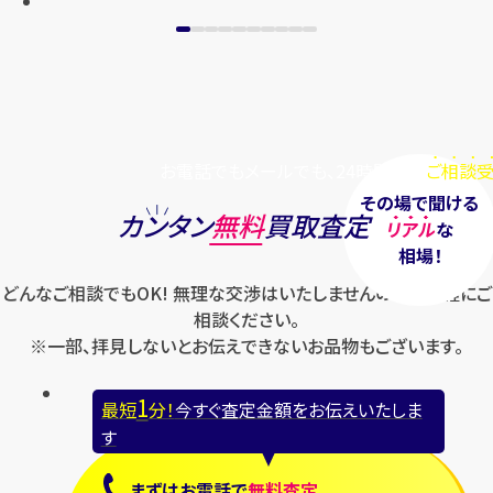
メールで無料相談する
お電話でもメールでも、24時間毎日
ご相談受
その場で聞ける
カンタン
無料
買取査定
リアル
な
相場！
どんなご相談でもOK! 無理な交渉はいたしませんのでお気軽にご
相談ください。
※一部、拝見しないとお伝えできないお品物もございます。
1
最短
分！
今すぐ査定金額をお伝えいたしま
す
まずは
お電話
で
無料査定