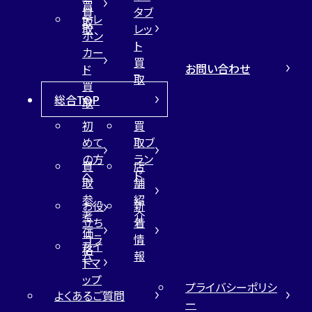
買
買
タブ
テレ
取
取
レッ
ホン
ト
カー
買
お問い合わせ
ド
取
買
総合TOP
取
初
買
めて
取ブ
の方
ラン
買
店
へ
ド
取
舗
参
紹
お役
新
考
介
立ち
着
価
コラ
情
サイ
格
ム
報
トマ
ップ
プライバシーポリシ
よくあるご質問
ー