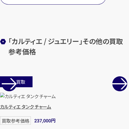
カンタン
無料
「カルティエ / ジュエリー」その他の買取
参考価格
1
店舗買取
最短
分！
今すぐ査定金額をお伝えいた
します
まずは
お電話
で
無料査定
カルティエ タンク チャーム
【総合受付】24時間・年中無休(年末年
円
買取参考価格
237,000
始除く)