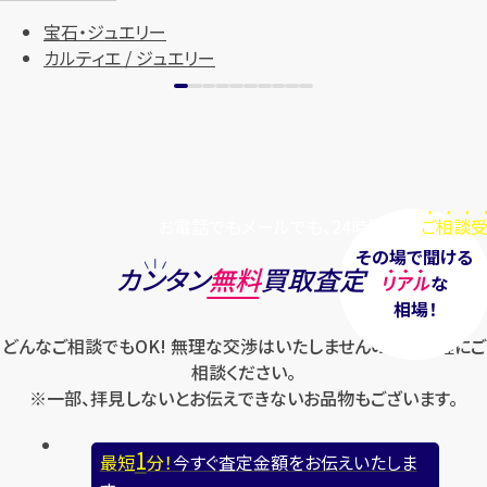
宝石・ジュエリー
カルティエ / ジュエリー
お電話でもメールでも、24時間毎日
ご相談受
その場で聞ける
カンタン
無料
買取査定
リアル
な
相場！
どんなご相談でもOK! 無理な交渉はいたしませんのでお気軽にご
相談ください。
※一部、拝見しないとお伝えできないお品物もございます。
1
最短
分！
今すぐ査定金額をお伝えいたしま