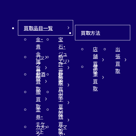
買取品目一覧
買取方法
金・
宝
貴
石・
店
出
金
ジュ
舗
張
バッ
時
属
エリ
買
買
グ
計
催
買
ー
取
取
買
買
事
お酒
財
取
買
取
取
買
買
布
取
取
取
買
服
切
取
買
手
取
買
金
古
取
券・
銭
チケ
買
カメ
スマ
ット
取
ラ
ホ・