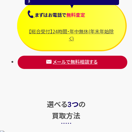
す
まずは
お電話
で
無料査定
【総合受付】24時間・年中無休(年末年始除
く)
メールで無料相談する
選べる
つ
の
3
買取方法