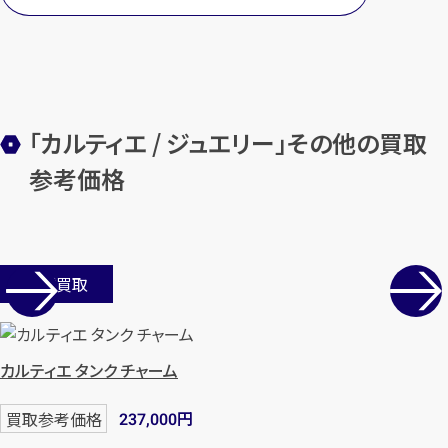
カンタン
無料
「カルティエ / ジュエリー」その他の買取
参考価格
1
店舗買取
最短
分！
今すぐ査定金額をお伝えいた
します
まずは
お電話
で
無料査定
カルティエ タンク チャーム
【総合受付】24時間・年中無休(年末年
円
買取参考価格
237,000
始除く)