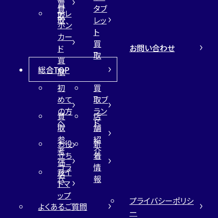
買
買
タブ
テレ
取
取
レッ
ホン
ト
カー
買
お問い合わせ
ド
取
買
総合TOP
取
初
買
めて
取ブ
の方
ラン
買
店
へ
ド
取
舗
参
紹
お役
新
考
介
立ち
着
価
コラ
情
サイ
格
ム
報
トマ
ップ
プライバシーポリシ
よくあるご質問
ー