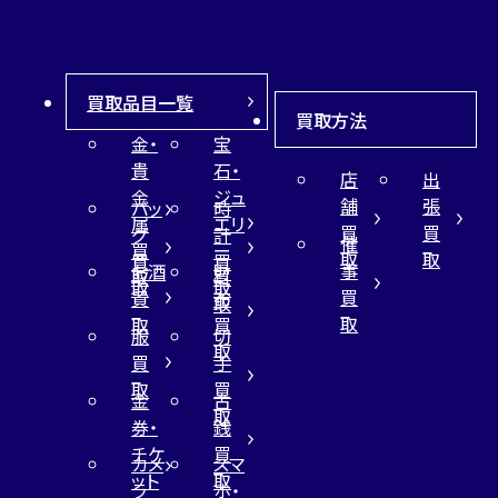
買取品目一覧
買取方法
金・
宝
貴
石・
店
出
金
ジュ
舗
張
バッ
時
属
エリ
買
買
グ
計
催
買
ー
取
取
買
買
事
お酒
財
取
買
取
取
買
買
布
取
取
取
買
服
切
取
買
手
取
買
金
古
取
券・
銭
チケ
買
カメ
スマ
ット
取
ラ
ホ・