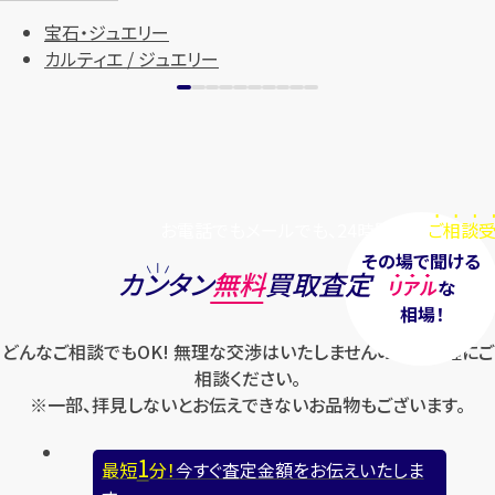
宝石・ジュエリー
カルティエ / ジュエリー
お電話でもメールでも、24時間毎日
ご相談受
その場で聞ける
カンタン
無料
買取査定
リアル
な
相場！
どんなご相談でもOK! 無理な交渉はいたしませんのでお気軽にご
相談ください。
※一部、拝見しないとお伝えできないお品物もございます。
1
最短
分！
今すぐ査定金額をお伝えいたしま