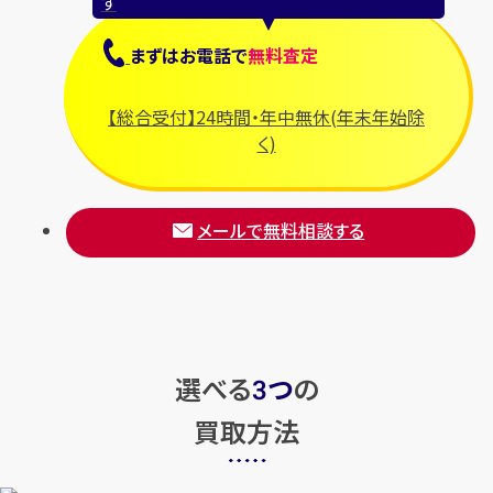
す
まずは
お電話
で
無料査定
【総合受付】24時間・年中無休(年末年始除
く)
メールで無料相談する
選べる
つ
の
3
買取方法