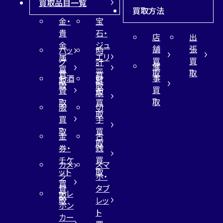
買取品目一覧
買取方法
金・
宝
貴
石・
店
出
金
ジュ
舗
張
バッ
時
属
エリ
買
買
グ
計
催
買
ー
取
取
買
買
事
お酒
財
取
買
取
取
買
買
布
取
取
取
買
服
切
取
買
手
取
買
金
古
取
券・
銭
チケ
買
カメ
スマ
ット
取
ラ
ホ・
買
買
タブ
テレ
取
取
レッ
ホン
ト
カー