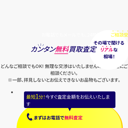
お電話でもメールでも、24時間毎日
ご相談受
その場で聞ける
カンタン
無料
買取査定
リアル
な
相場！
どんなご相談でもOK! 無理な交渉はいたしませんのでお気軽にご
相談ください。
※一部、拝見しないとお伝えできないお品物もございます。
1
最短
分！
今すぐ査定金額をお伝えいたしま
す
まずは
お電話
で
無料査定