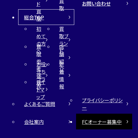
買
お問い合わせ
ド
取
買
総合TOP
取
初
買
めて
取ブ
の方
ラン
買
店
へ
ド
取
舗
参
紹
お役
新
考
介
立ち
着
価
コラ
情
サイ
格
ム
報
トマ
ップ
プライバシーポリシ
よくあるご質問
ー
会社案内
FCオーナー募集中