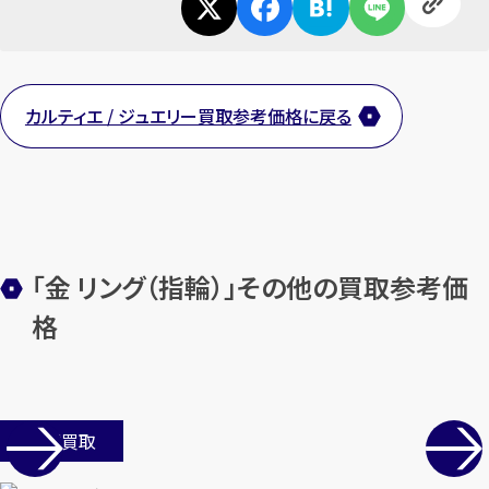
カルティエ / ジュエリー買取参考価格に戻る
カンタン
無料
「金 リング（指輪）」その他の買取参考価
1
最短
分！
今すぐ査定金額をお伝えいた
格
します
まずは
お電話
で
無料査定
店舗買取
【総合受付】24時間・年中無休(年末年
始除く)