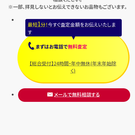
※一部、拝見しないとお伝えできないお品物もございます。
1
最短
分！
今すぐ査定金額をお伝えいたしま
す
まずは
お電話
で
無料査定
【総合受付】24時間・年中無休(年末年始除
く)
メールで無料相談する