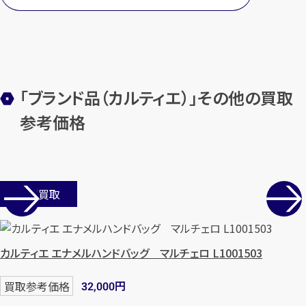
カンタン
無料
「ブランド品（カルティエ）」その他の買取
参考価格
1
店舗買取
最短
分！
今すぐ査定金額をお伝えいた
します
まずは
お電話
で
無料査定
カルティエ エナメルハンドバッグ マルチェロ L1001503
【総合受付】24時間・年中無休(年末年
円
買取参考価格
32,000
始除く)