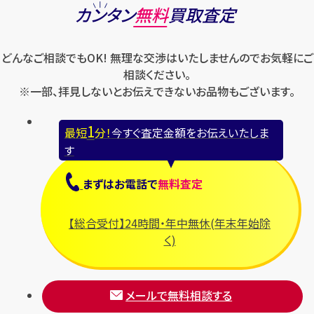
カンタン
無料
買取査定
どんなご相談でもOK! 無理な交渉はいたしませんのでお気軽にご
相談ください。
※一部、拝見しないとお伝えできないお品物もございます。
1
最短
分！
今すぐ査定金額をお伝えいたしま
す
まずは
お電話
で
無料査定
【総合受付】24時間・年中無休(年末年始除
く)
メールで無料相談する