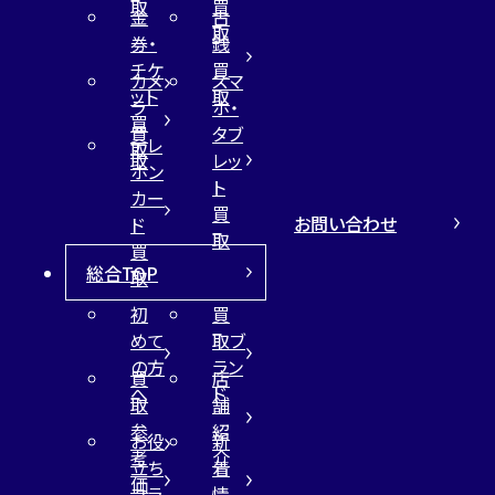
取
買
金
古
取
券・
銭
チケ
買
カメ
スマ
ット
取
ラ
ホ・
買
買
タブ
テレ
取
取
レッ
ホン
ト
カー
買
お問い合わせ
ド
取
買
総合TOP
取
初
買
めて
取ブ
の方
ラン
買
店
へ
ド
取
舗
参
紹
お役
新
考
介
立ち
着
価
コラ
情