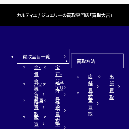
カルティエ / ジュエリーの買取専門店「買取大吉」
買取品目一覧
買取方法
金・
宝
貴
石・
店
出
金
ジュ
舗
張
バッ
時
属
エリ
買
買
グ
計
催
買
ー
取
取
買
買
事
お酒
財
取
買
取
取
買
買
布
取
取
取
買
服
切
取
買
手