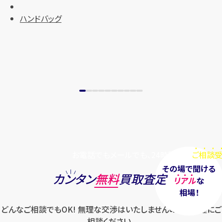
ハンドバッグ
メールで無料相談する
お電話でもメールでも、24時間毎日
ご相談受
その場で聞ける
カンタン
無料
買取査定
リアル
な
相場！
どんなご相談でもOK! 無理な交渉はいたしませんのでお気軽にご
相談ください。