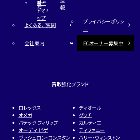
サイ
格
ム
報
トマ
ップ
プライバシーポリシ
よくあるご質問
ー
会社案内
FCオーナー募集中
買取強化ブランド
ロレックス
ディオール
オメガ
グッチ
パテック フィリップ
カルティエ
オーデマ ピゲ
ティファニー
ヴァシュロン・コンスタン
ハリー・ウィンストン