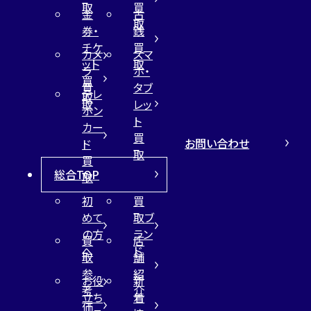
取
買
金
古
取
券・
銭
チケ
買
カメ
スマ
ット
取
ラ
ホ・
買
買
タブ
テレ
取
取
レッ
ホン
ト
カー
買
お問い合わせ
ド
取
買
総合TOP
取
初
買
めて
取ブ
の方
ラン
買
店
へ
ド
取
舗
参
紹
お役
新
考
介
立ち
着
価