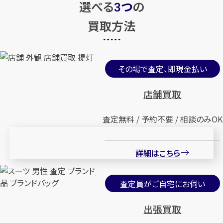
選べる
つ
の
3
買取方法
その場で査定、即現金払い
店舗買取
査定無料 / 予約不要 / 相談のみOK
詳細はこちら
査定員がご自宅にお伺い
出張買取