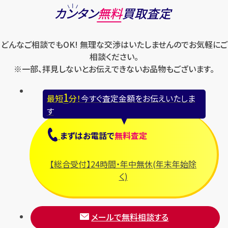
カンタン
無料
買取査定
どんなご相談でもOK! 無理な交渉はいたしませんのでお気軽にご
相談ください。
※一部、拝見しないとお伝えできないお品物もございます。
1
最短
分！
今すぐ査定金額をお伝えいたしま
す
まずは
お電話
で
無料査定
【総合受付】24時間・年中無休(年末年始除
く)
メールで無料相談する