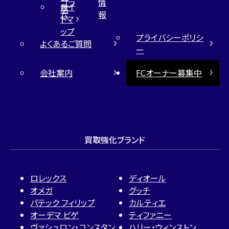
コラ
情
サイ
格
ム
報
トマ
ップ
プライバシーポリシ
よくあるご質問
ー
会社案内
FCオーナー募集中
買取強化ブランド
ロレックス
ディオール
オメガ
グッチ
パテック フィリップ
カルティエ
オーデマ ピゲ
ティファニー
ヴァシュロン・コンスタン
ハリー・ウィンストン