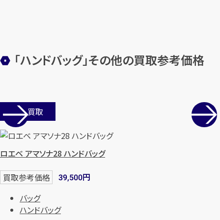
「ハンドバッグ」その他の買取参考価格
カンタン
無料
店舗買取
1
最短
分！
今すぐ査定金額をお伝えいた
します
ロエベ アマソナ28 ハンドバッグ
まずは
お電話
で
無料査定
円
買取参考価格
39,500
バッグ
【総合受付】24時間・年中無休(年末年
ハンドバッグ
始除く)