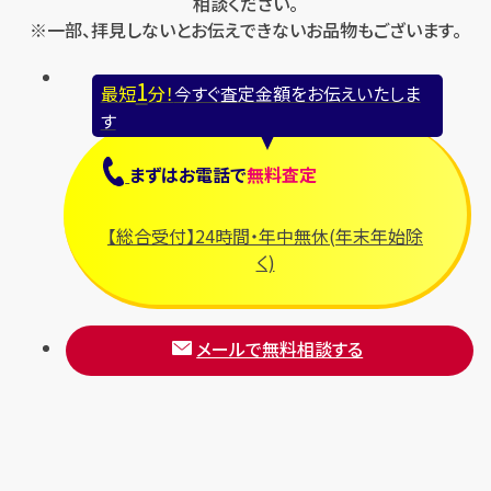
相談ください。
※一部、拝見しないとお伝えできないお品物もございます。
1
最短
分！
今すぐ査定金額をお伝えいたしま
す
まずは
お電話
で
無料査定
【総合受付】24時間・年中無休(年末年始除
く)
メールで無料相談する