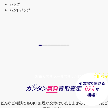
バッグ
ハンドバッグ
お電話でもメールでも、24時間毎日
ご相談受
その場で聞ける
カンタン
無料
買取査定
リアル
な
相場！
どんなご相談でもOK! 無理な交渉はいたしませんのでお気軽にご