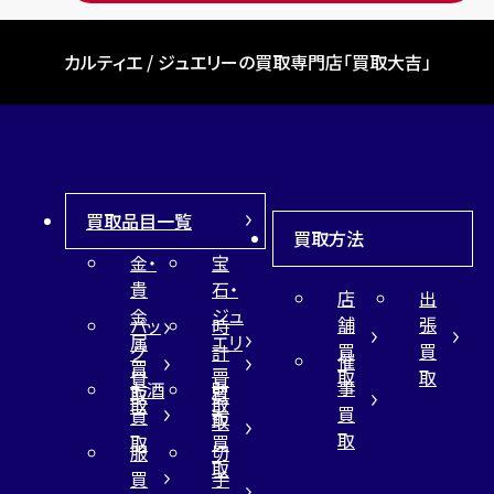
カルティエ / ジュエリーの買取専門店「買取大吉」
買取品目一覧
買取方法
金・
宝
貴
石・
店
出
金
ジュ
舗
張
バッ
時
属
エリ
買
買
グ
計
催
買
ー
取
取
買
買
事
お酒
財
取
買
取
取
買
買
布
取
取
取
買
服
切
取
買
手