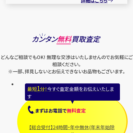
詳細はこちら
カンタン
無料
買取査定
どんなご相談でもOK! 無理な交渉はいたしませんのでお気軽にご
相談ください。
※一部、拝見しないとお伝えできないお品物もございます。
1
最短
分！
今すぐ査定金額をお伝えいたしま
す
まずは
お電話
で
無料査定
【総合受付】24時間・年中無休(年末年始除