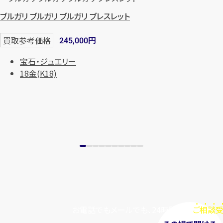
まずは
お電話
で
無料査定
ブルガリ ブルガリ ブルガリ ブレスレット
円
買取参考価格
245,000
【総合受付】24時間・年中無休(年末年
始除く)
宝石・ジュエリー
18金(K18)
メールで無料相談する
お電話でもメールでも、24時間毎日
ご相談受