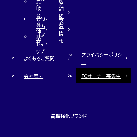
買
店
へ
ド
取
舗
参
紹
お役
新
考
介
立ち
着
価
コラ
情
サイ
格
ム
報
トマ
ップ
プライバシーポリシ
よくあるご質問
ー
会社案内
FCオーナー募集中
買取強化ブランド