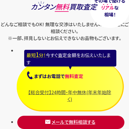
その場で聞ける
カンタン
無料
買取査定
リアル
な
相場！
どんなご相談でもOK! 無理な交渉はいたしませんのでお気軽にご
相談ください。
※一部、拝見しないとお伝えできないお品物もございます。
1
最短
分！
今すぐ査定金額をお伝えいたしま
す
まずは
お電話
で
無料査定
【総合受付】24時間・年中無休(年末年始除
く)
メールで無料相談する