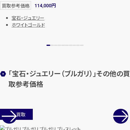
円
買取参考価格
114,000
宝石・ジュエリー
ホワイトゴールド
カンタン
無料
「宝石・ジュエリー（ブルガリ）」その他の買
取参考価格
店舗買取
1
最短
分！
今すぐ査定金額をお伝えいた
します