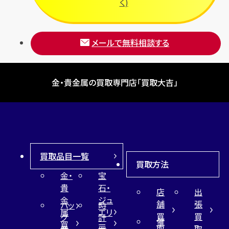
く)
メールで無料相談する
金・貴金属の買取専門店「買取大吉」
買取品目一覧
買取方法
金・
宝
貴
石・
店
出
金
ジュ
舗
張
バッ
時
属
エリ
買
買
グ
計
催
買
ー
取
取