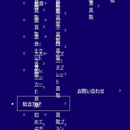
買
買
事
お酒
財
取
買
取
取
買
買
布
取
取
取
買
服
切
取
買
手
取
買
金
古
取
券・
銭
チケ
買
カメ
スマ
ット
取
ラ
ホ・
買
買
タブ
テレ
取
取
レッ
ホン
ト
カー
買
お問い合わせ
ド
取
買
総合TOP
取
初
買
めて
取ブ
の方
ラン