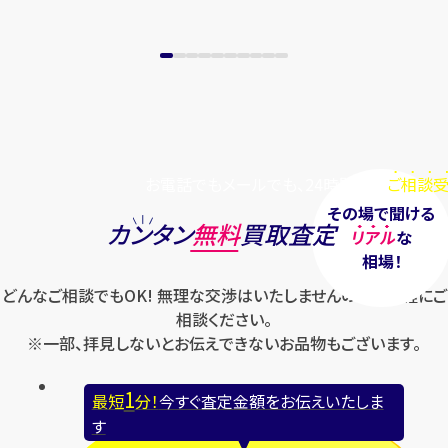
まずは
お電話
で
無料査定
【総合受付】24時間・年中無休(年末年
始除く)
お電話でもメールでも、24時間毎日
ご相談受
メールで無料相談する
その場で聞ける
カンタン
無料
買取査定
リアル
な
相場！
どんなご相談でもOK! 無理な交渉はいたしませんのでお気軽にご
相談ください。
※一部、拝見しないとお伝えできないお品物もございます。
1
最短
分！
今すぐ査定金額をお伝えいたしま
す