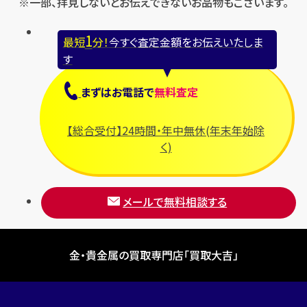
※一部、拝見しないとお伝えできないお品物もございます。
1
最短
分！
今すぐ査定金額をお伝えいたしま
す
まずは
お電話
で
無料査定
【総合受付】24時間・年中無休(年末年始除
く)
メールで無料相談する
金・貴金属の買取専門店「買取大吉」