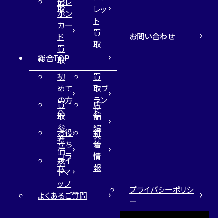
テレ
取
取
レッ
ホン
ト
カー
買
お問い合わせ
ド
取
買
総合TOP
取
初
買
めて
取ブ
の方
ラン
買
店
へ
ド
取
舗
参
紹
お役
新
考
介
立ち
着
価
コラ
情
サイ
格
ム
報
トマ
ップ
プライバシーポリシ
よくあるご質問
ー