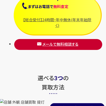
まずは
お電話
で
無料査定
【総合受付】24時間・年中無休(年末年始除
く)
メールで無料相談する
選べる
つ
の
3
買取方法