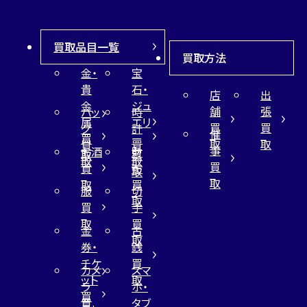
買取品目一覧
買取方法
金・
宝
貴
石・
店
出
金
ジュ
舗
張
バッ
時
属
エリ
買
買
グ
計
催
買
ー
取
取
買
買
事
お酒
財
取
買
取
取
買
買
布
取
取
取
買
服
切
取
買
手
取
買
金
古
取
券・
銭
チケ
買
カメ
スマ
ット
取
ラ
ホ・
買
買
タブ