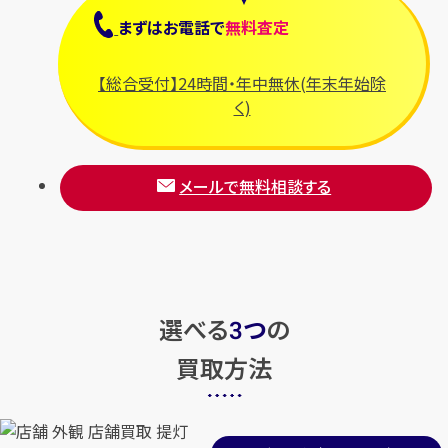
まずは
お電話
で
無料査定
【総合受付】24時間・年中無休(年末年始除
く)
メールで無料相談する
選べる
つ
の
3
買取方法