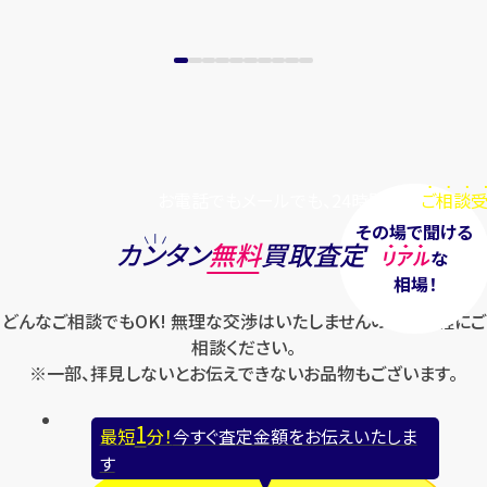
まずは
お電話
で
無料査定
【総合受付】24時間・年中無休(年末年
始除く)
お電話でもメールでも、24時間毎日
ご相談受
メールで無料相談する
その場で聞ける
カンタン
無料
買取査定
リアル
な
相場！
どんなご相談でもOK! 無理な交渉はいたしませんのでお気軽にご
相談ください。
※一部、拝見しないとお伝えできないお品物もございます。
1
最短
分！
今すぐ査定金額をお伝えいたしま
す