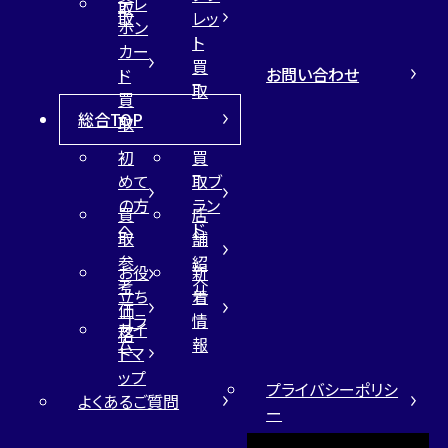
テレ
取
取
レッ
ホン
ト
カー
買
お問い合わせ
ド
取
買
総合TOP
取
初
買
めて
取ブ
の方
ラン
買
店
へ
ド
取
舗
参
紹
お役
新
考
介
立ち
着
価
コラ
情
サイ
格
ム
報
トマ
ップ
プライバシーポリシ
よくあるご質問
ー