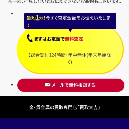
※一部、拝見しないとお伝えできないお品物もございます。
1
最短
分！
今すぐ査定金額をお伝えいたしま
す
まずは
お電話
で
無料査定
【総合受付】24時間・年中無休(年末年始除
く)
メールで無料相談する
金・貴金属の買取専門店「買取大吉」