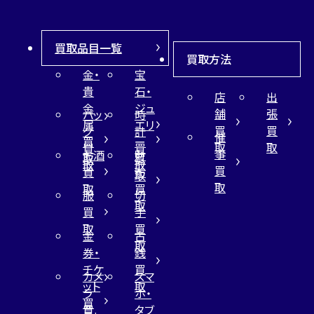
買取品目一覧
買取方法
金・
宝
貴
石・
店
出
金
ジュ
舗
張
バッ
時
属
エリ
買
買
グ
計
催
買
ー
取
取
買
買
事
お酒
財
取
買
取
取
買
買
布
取
取
取
買
服
切
取
買
手
取
買
金
古
取
券・
銭
チケ
買
カメ
スマ
ット
取
ラ
ホ・
買
買
タブ