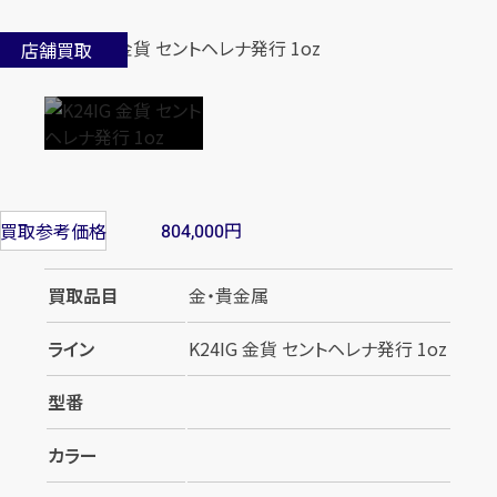
店舗買取
円
買取参考価格
804,000
買取品目
金・貴金属
ライン
K24IG 金貨 セントヘレナ発行 1oz
型番
カラー