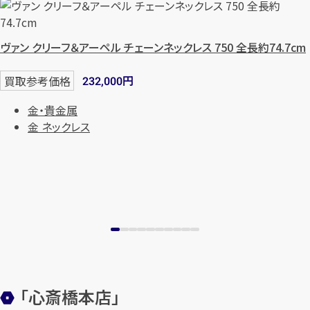
まずは
お電話
で
無料査定
ヴァン クリーフ＆アーペル チェーンネックレス 750 全長約74.7cm
【総合受付】24時間・年中無休(年末年
始除く)
円
買取参考価格
232,000
金・貴金属
金 ネックレス
メールで無料相談する
「心斎橋本店」