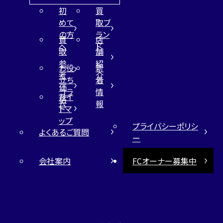
初
買
めて
取ブ
の方
ラン
買
店
へ
ド
取
舗
参
紹
お役
新
考
介
立ち
着
価
コラ
情
サイ
格
ム
報
トマ
ップ
プライバシーポリシ
よくあるご質問
ー
会社案内
FCオーナー募集中