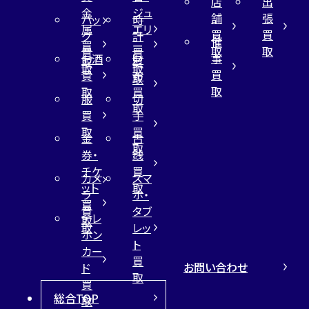
店
出
金
ジュ
舗
張
バッ
時
属
エリ
買
買
グ
計
催
買
ー
取
取
買
買
事
お酒
財
取
買
取
取
買
買
布
取
取
取
買
服
切
取
買
手
取
買
金
古
取
券・
銭
チケ
買
カメ
スマ
ット
取
ラ
ホ・
買
買
タブ
テレ
取
取
レッ
ホン
ト
カー
買
お問い合わせ
ド
取
買
総合TOP
取