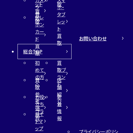
ット
取
ラ
ホ・
買
買
タブ
テレ
取
取
レッ
ホン
ト
カー
買
お問い合わせ
ド
取
買
総合TOP
取
初
買
めて
取ブ
の方
ラン
買
店
へ
ド
取
舗
参
紹
お役
新
考
介
立ち
着
価
コラ
情
サイ
格
ム
報
トマ
ップ
プライバシーポリシ