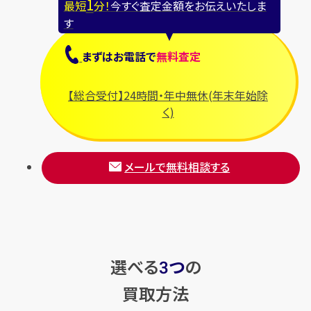
1
最短
分！
今すぐ査定金額をお伝えいたしま
す
まずは
お電話
で
無料査定
【総合受付】24時間・年中無休(年末年始除
く)
メールで無料相談する
選べる
つ
の
3
買取方法