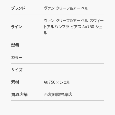
カンタン
無料
ブランド
ヴァン クリーフ＆アーペル
ヴァン クリーフ＆アーペル スウィー
ライン
トアルハンブラ ピアス Au750 シェ
ル
1
最短
分！
今すぐ査定金額をお伝えいた
型番
します
カラー
まずは
お電話
で
無料査定
サイズ
【総合受付】24時間・年中無休(年末年
始除く)
素材
Au750×シェル
買取店舗
西友朝霞根岸店
メールで無料相談する