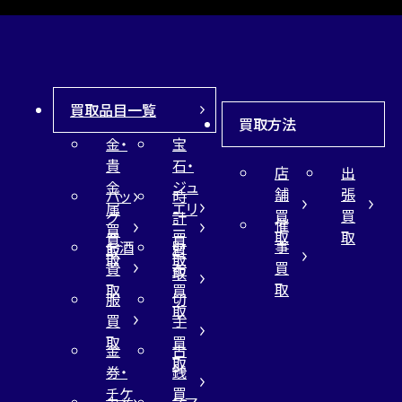
買取品目一覧
買取方法
金・
宝
貴
石・
店
出
金
ジュ
舗
張
バッ
時
属
エリ
買
買
グ
計
催
買
ー
取
取
買
買
事
お酒
財
取
買
取
取
買
買
布
取
取
取
買
服
切
取
買
手
取
買
金
古
取
券・
銭
チケ
買
カメ
スマ