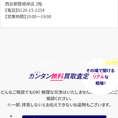
西友朝霞根岸店 2階
【電話】0120-15-1234
【営業時間】10:00～19:00
お電話でもメールでも、24時間毎日
ご相談受
その場で聞ける
カンタン
無料
買取査定
リアル
な
相場！
どんなご相談でもOK! 無理な交渉はいたしませんのでお気軽にご
相談ください。
※一部、拝見しないとお伝えできないお品物もございます。