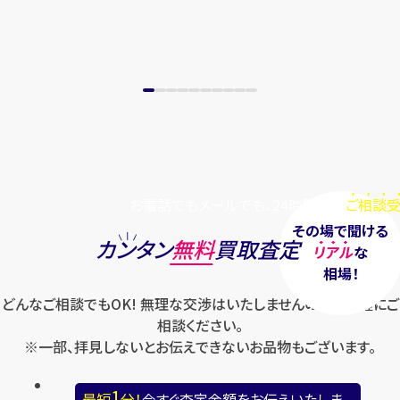
まずは
お電話
で
無料査定
【総合受付】24時間・年中無休(年末年
始除く)
メールで無料相談する
お電話でもメールでも、24時間毎日
ご相談受
その場で聞ける
カンタン
無料
買取査定
リアル
な
相場！
どんなご相談でもOK! 無理な交渉はいたしませんのでお気軽にご
相談ください。
※一部、拝見しないとお伝えできないお品物もございます。
1
最短
分！
今すぐ査定金額をお伝えいたしま