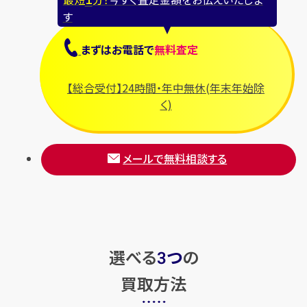
す
まずは
お電話
で
無料査定
【総合受付】24時間・年中無休(年末年始除
く)
メールで無料相談する
選べる
つ
の
3
買取方法