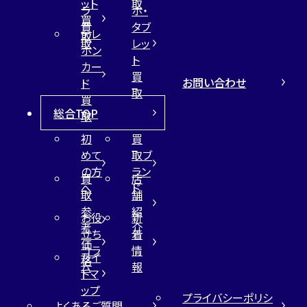
ット
取
ラ
ホ・
買
買
タブ
テレ
取
取
レッ
ホン
ト
カー
買
お問い合わせ
ド
取
買
総合TOP
取
初
買
めて
取ブ
の方
ラン
買
店
へ
ド
取
舗
参
紹
お役
新
考
介
立ち
着
価
コラ
情
サイ
格
ム
報
トマ
ップ
プライバシーポリシ
よくあるご質問