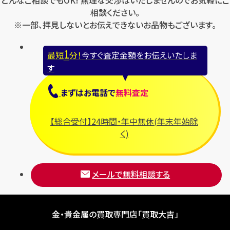
どんなご相談でもOK! 無理な交渉はいたしませんのでお気軽にご
相談ください。
※一部、拝見しないとお伝えできないお品物もございます。
1
最短
分！
今すぐ査定金額をお伝えいたしま
す
まずは
お電話
で
無料査定
【総合受付】24時間・年中無休(年末年始除
く)
メールで無料相談する
金・貴金属の買取専門店「買取大吉」