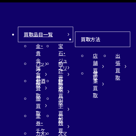
買取品目一覧
買取方法
金・
宝
貴
石・
店
出
金
ジュ
舗
張
バッ
時
属
エリ
買
買
グ
計
催
買
ー
取
取
買
買
事
お酒
財
取
買
取
取
買
買
布
取
取
取
買
服
切
取
買
手
取
買
金
古
取
券・
銭
チケ
買
カメ
スマ