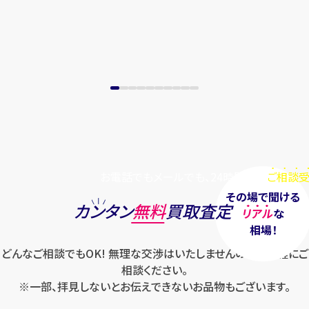
まずは
お電話
で
無料査定
【総合受付】24時間・年中無休(年末年
始除く)
メールで無料相談する
お電話でもメールでも、24時間毎日
ご相談受
その場で聞ける
カンタン
無料
買取査定
リアル
な
相場！
どんなご相談でもOK! 無理な交渉はいたしませんのでお気軽にご
相談ください。
※一部、拝見しないとお伝えできないお品物もございます。