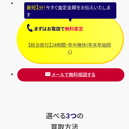
1
最短
分！
今すぐ査定金額をお伝えいたしま
す
まずは
お電話
で
無料査定
【総合受付】24時間・年中無休(年末年始除
く)
メールで無料相談する
選べる
つ
の
3
買取方法