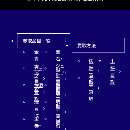
買取品目一覧
買取方法
金・
宝
貴
石・
店
出
金
ジュ
舗
張
バッ
時
属
エリ
買
買
グ
計
催
買
ー
取
取
買
買
事
お酒
財
取
買
取
取
買
買
布
取
取
取
買
服
切
取
買
手
取
買
金
古
取
券・
銭