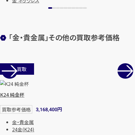
金 ネックレス
「金・貴金属」その他の買取参考価格
店舗買取
カンタン
無料
K24 純金杯
円
買取参考価格
3,168,400
1
最短
分！
今すぐ査定金額をお伝えいた
金・貴金属
します
24金(K24)