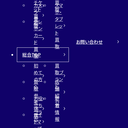
チケ
買
カメ
スマ
ット
取
ラ
ホ・
買
買
タブ
テレ
取
取
レッ
ホン
ト
カー
買
お問い合わせ
ド
取
買
総合TOP
取
初
買
めて
取ブ
の方
ラン
買
店
へ
ド
取
舗
参
紹
お役
新
考
介
立ち
着
価
コラ
情
サイ
格
ム
報
トマ