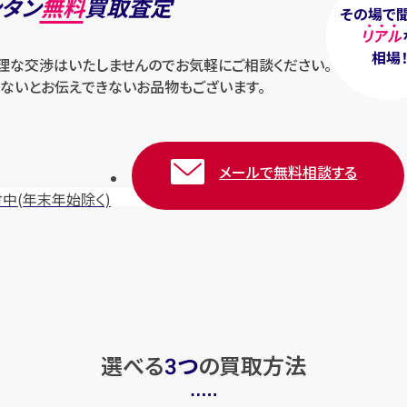
ンタン
無料
買取査定
その場で
リアル
相場
無理な交渉はいたしませんのでお気軽にご相談ください。
ないとお伝えできないお品物もございます。
メールで無料相談する
付中
(年末年始除く)
選べる
つ
の
買取方法
3