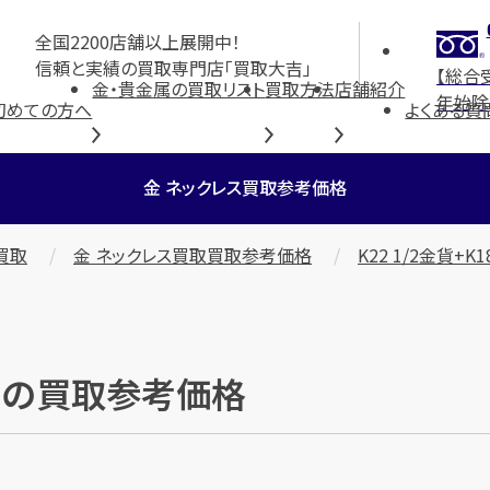
全国2200店舗以上展開中！
信頼と実績の買取専門店「買取大吉」
【総合
金・貴金属の買取リスト
買取方法
店舗紹介
年始除
初めての方へ
よくある質
金 ネックレス買取参考価格
買取
金 ネックレス買取買取参考価格
K22 1/2金貨+K
 枠」の買取参考価格