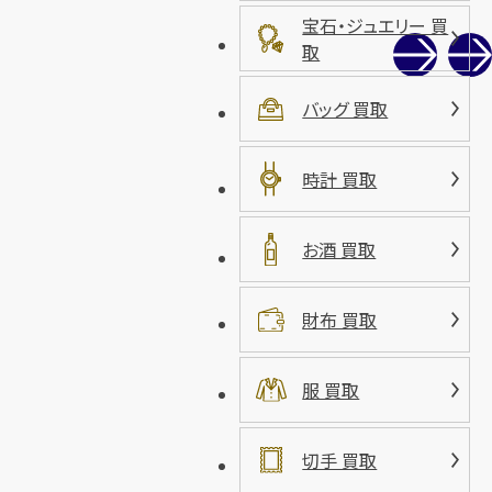
宝石・ジュエリー 買
取
バッグ 買取
時計 買取
お酒 買取
財布 買取
服 買取
切手 買取