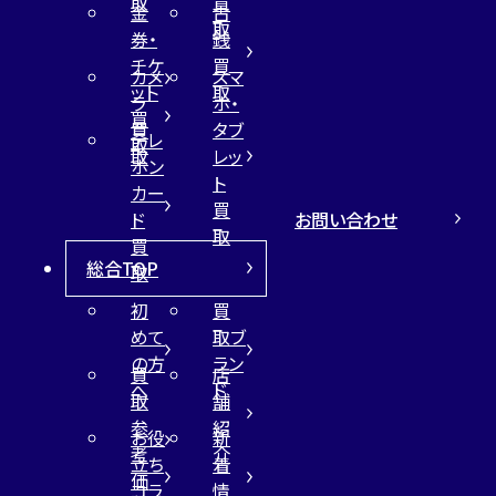
取
買
金
古
取
券・
銭
チケ
買
カメ
スマ
ット
取
ラ
ホ・
買
買
タブ
テレ
取
取
レッ
ホン
ト
カー
買
お問い合わせ
ド
取
買
総合TOP
取
初
買
めて
取ブ
の方
ラン
買
店
へ
ド
取
舗
参
紹
お役
新
考
介
立ち
着
価
コラ
情