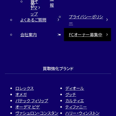
サイ
格
ム
報
トマ
ップ
プライバシーポリシ
よくあるご質問
ー
会社案内
FCオーナー募集中
買取強化ブランド
ロレックス
ディオール
オメガ
グッチ
パテック フィリップ
カルティエ
オーデマ ピゲ
ティファニー
ヴァシュロン・コンスタン
ハリー・ウィンストン