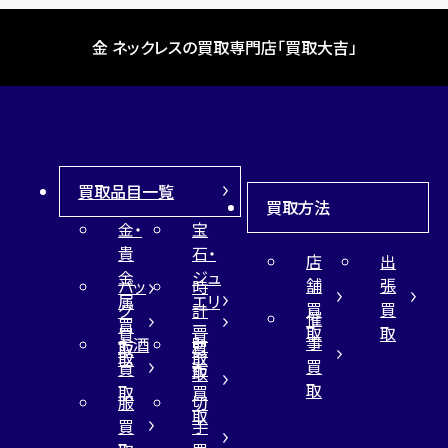
金 ネックレスの買取専門店「買取大吉」
買取品目一覧
買取方法
金・
宝
貴
石・
店
出
金
ジュ
舗
張
バッ
時
属
エリ
買
買
グ
計
催
買
ー
取
取
買
買
事
お酒
財
取
買
取
取
買
買
布
取
取
取
買
服
切
取
買
手