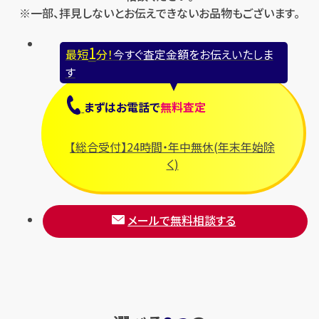
※一部、拝見しないとお伝えできないお品物もございます。
1
最短
分！
今すぐ査定金額をお伝えいたしま
す
まずは
お電話
で
無料査定
【総合受付】24時間・年中無休(年末年始除
く)
メールで無料相談する