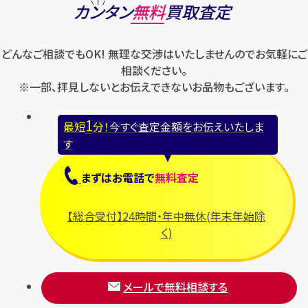
カンタン
無料
買取査定
どんなご相談でもOK! 無理な交渉はいたしませんのでお気軽にご
相談ください。
※一部、拝見しないとお伝えできないお品物もございます。
1
最短
分！
今すぐ査定金額をお伝えいたしま
す
まずは
お電話
で
無料査定
【総合受付】24時間・年中無休(年末年始除
く)
メールで無料相談する