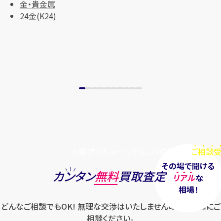
金・貴金属
まずは
お電話
で
無料査定
24金(K24)
【総合受付】24時間・年中無休(年末年
始除く)
メールで無料相談する
お電話でもメールでも、24時間毎日
ご相談受
その場で聞ける
カンタン
無料
買取査定
リアル
な
相場！
どんなご相談でもOK! 無理な交渉はいたしませんのでお気軽にご
相談ください。