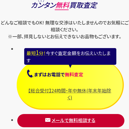
カンタン
無料
買取査定
どんなご相談でもOK! 無理な交渉はいたしませんのでお気軽にご
相談ください。
※一部、拝見しないとお伝えできないお品物もございます。
1
最短
分！
今すぐ査定金額をお伝えいたしま
す
まずは
お電話
で
無料査定
【総合受付】24時間・年中無休(年末年始除
く)
メールで無料相談する