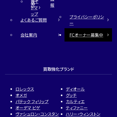
サイ
格
ム
報
トマ
ップ
プライバシーポリシ
よくあるご質問
ー
会社案内
FCオーナー募集中
買取強化ブランド
ロレックス
ディオール
オメガ
グッチ
パテック フィリップ
カルティエ
オーデマ ピゲ
ティファニー
ヴァシュロン・コンスタン
ハリー・ウィンストン