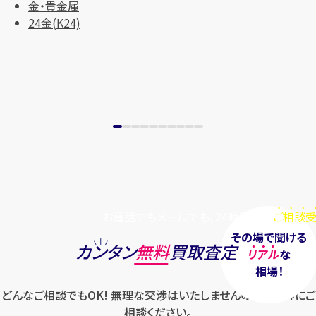
金・貴金属
まずは
お電話
で
無料査定
24金(K24)
【総合受付】24時間・年中無休(年末年
始除く)
メールで無料相談する
お電話でもメールでも、24時間毎日
ご相談受
その場で聞ける
カンタン
無料
買取査定
リアル
な
相場！
どんなご相談でもOK! 無理な交渉はいたしませんのでお気軽にご
相談ください。