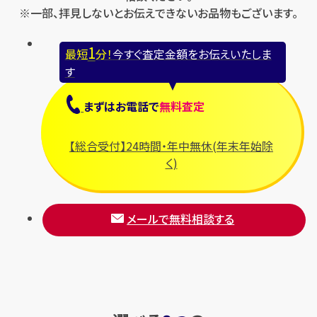
※一部、拝見しないとお伝えできないお品物もございます。
1
最短
分！
今すぐ査定金額をお伝えいたしま
す
まずは
お電話
で
無料査定
【総合受付】24時間・年中無休(年末年始除
く)
メールで無料相談する