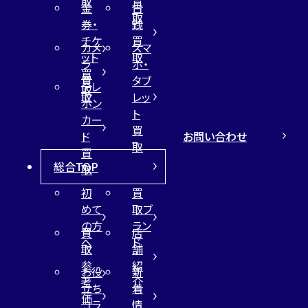
取
買
金
古
取
券・
銭
チケ
買
カメ
スマ
ット
取
ラ
ホ・
買
買
タブ
テレ
取
取
レッ
ホン
ト
カー
買
お問い合わせ
ド
取
買
総合TOP
取
初
買
めて
取ブ
の方
ラン
買
店
へ
ド
取
舗
参
紹
お役
新
考
介
立ち
着
価
コラ
情