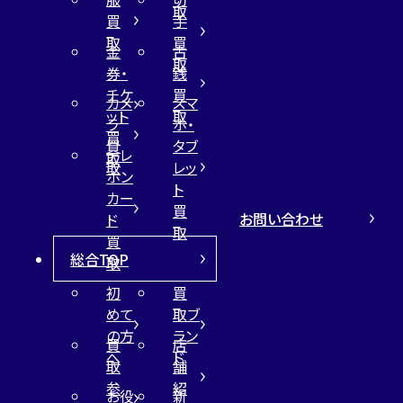
取
買
手
取
買
金
古
取
券・
銭
チケ
買
カメ
スマ
ット
取
ラ
ホ・
買
買
タブ
テレ
取
取
レッ
ホン
ト
カー
買
お問い合わせ
ド
取
買
総合TOP
取
初
買
めて
取ブ
の方
ラン
買
店
へ
ド
取
舗
参
紹
お役
新