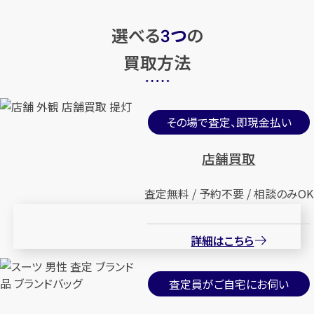
選べる
つ
の
3
買取方法
その場で査定、即現金払い
店舗買取
査定無料 / 予約不要 / 相談のみOK
詳細はこちら
査定員がご自宅にお伺い