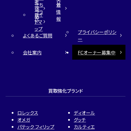
考
介
立ち
着
価
コラ
情
サイ
格
ム
報
トマ
ップ
プライバシーポリシ
よくあるご質問
ー
会社案内
FCオーナー募集中
買取強化ブランド
ロレックス
ディオール
オメガ
グッチ
パテック フィリップ
カルティエ