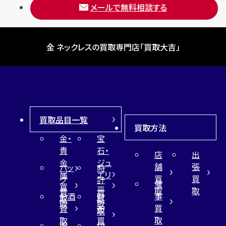
メールで無料相談する
金 ネックレスの買取専門店「買取大吉」
買取品目一覧
買取方法
金・
宝
貴
石・
店
出
金
ジュ
舗
張
バッ
時
属
エリ
買
買
グ
計
催
買
ー
取
取
買
買
事
お酒
財
取
買
取
取
買
買
布
取
取
取
買
服
切