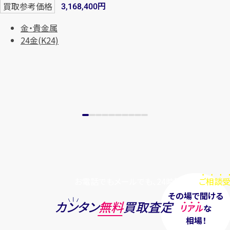
円
買取参考価格
3,168,400
まずは
お電話
で
無料査定
金・貴金属
24金(K24)
【総合受付】24時間・年中無休(年末年
始除く)
メールで無料相談する
お電話でもメールでも、24時間毎日
ご相談受
その場で聞ける
カンタン
無料
買取査定
リアル
な
相場！