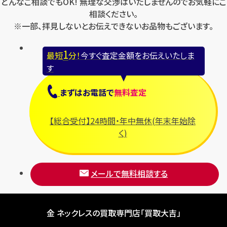
どんなご相談でもOK! 無理な交渉はいたしませんのでお気軽にご
相談ください。
※一部、拝見しないとお伝えできないお品物もございます。
1
最短
分！
今すぐ査定金額をお伝えいたしま
す
まずは
お電話
で
無料査定
【総合受付】24時間・年中無休(年末年始除
く)
メールで無料相談する
金 ネックレスの買取専門店「買取大吉」