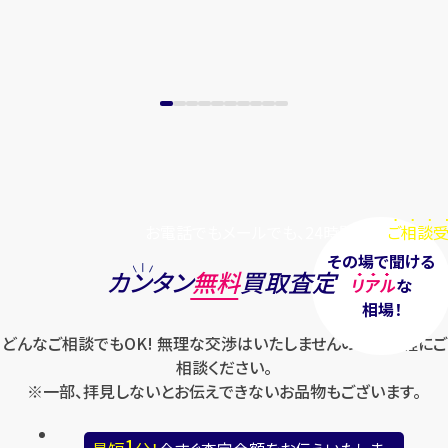
まずは
お電話
で
無料査定
【総合受付】24時間・年中無休(年末年
始除く)
メールで無料相談する
お電話でもメールでも、24時間毎日
ご相談受
その場で聞ける
カンタン
無料
買取査定
リアル
な
相場！
どんなご相談でもOK! 無理な交渉はいたしませんのでお気軽にご
相談ください。
※一部、拝見しないとお伝えできないお品物もございます。
1