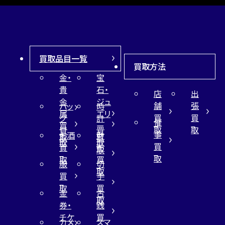
買取品目一覧
買取方法
金・
宝
貴
石・
店
出
金
ジュ
舗
張
バッ
時
属
エリ
買
買
グ
計
催
買
ー
取
取
買
買
事
お酒
財
取
買
取
取
買
買
布
取
取
取
買
服
切
取
買
手
取
買
金
古
取
券・
銭
チケ
買
カメ
スマ