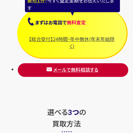
最短
分！
今すぐ査定金額をお伝えいたしま
す
まずは
お電話
で
無料査定
【総合受付】24時間・年中無休(年末年始除
く)
メールで無料相談する
選べる
つ
の
3
買取方法