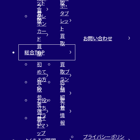
ット
取
ラ
ホ・
買
買
タブ
テレ
取
取
レッ
ホン
ト
カー
買
お問い合わせ
ド
取
買
総合TOP
取
初
買
めて
取ブ
の方
ラン
買
店
へ
ド
取
舗
参
紹
お役
新
考
介
立ち
着
価
コラ
情
サイ
格
ム
報
トマ
ップ
プライバシーポリシ