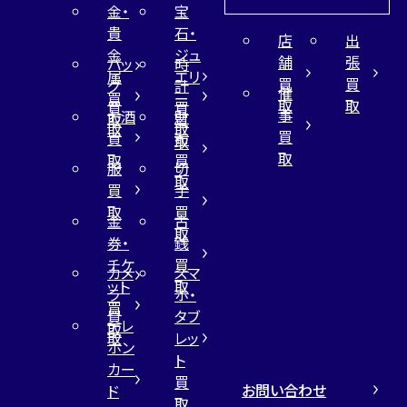
金・
宝
貴
石・
店
出
金
ジュ
舗
張
バッ
時
属
エリ
買
買
グ
計
催
買
ー
取
取
買
買
事
お酒
財
取
買
取
取
買
買
布
取
取
取
買
服
切
取
買
手
取
買
金
古
取
券・
銭
チケ
買
カメ
スマ
ット
取
ラ
ホ・
買
買
タブ
テレ
取
取
レッ
ホン
ト
カー
買
お問い合わせ
ド
取