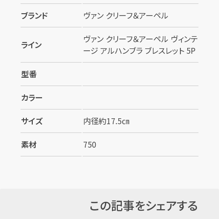
カンタン
無料
ブランド
ヴァン クリーフ＆アーペル
ヴァン クリーフ＆アーペル ヴィンテ
ライン
ージ アルハンブラ ブレスレット 5P
型番
1
最短
分！
今すぐ査定金額をお伝えいた
します
カラー
まずは
お電話
で
無料査定
サイズ
内径約17.5㎝
【総合受付】24時間・年中無休(年末年
素材
750
始除く)
メールで無料相談する
この記事をシェアする