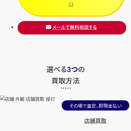
く)
メールで無料相談する
選べる
つ
の
3
買取方法
その場で査定、即現金払い
店舗買取