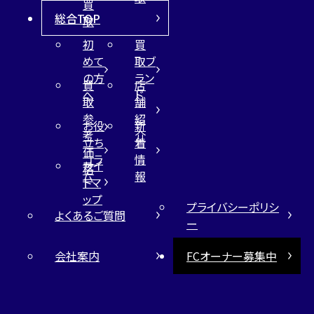
買
総合TOP
取
初
買
めて
取ブ
の方
ラン
買
店
へ
ド
取
舗
参
紹
お役
新
考
介
立ち
着
価
コラ
情
サイ
格
ム
報
トマ
ップ
プライバシーポリシ
よくあるご質問
ー
会社案内
FCオーナー募集中