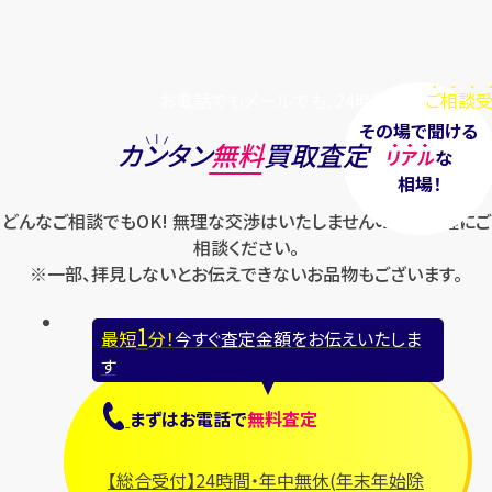
お電話でもメールでも、24時間毎日
ご相談受
その場で聞ける
カンタン
無料
買取査定
リアル
な
相場！
どんなご相談でもOK! 無理な交渉はいたしませんのでお気軽にご
相談ください。
※一部、拝見しないとお伝えできないお品物もございます。
1
最短
分！
今すぐ査定金額をお伝えいたしま
す
まずは
お電話
で
無料査定
【総合受付】24時間・年中無休(年末年始除